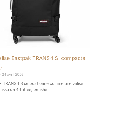
valise Eastpak TRANS4 S, compacte
e
24 avril 2026
k TRANS4 S se positionne comme une valise
tissu de 44 litres, pensée