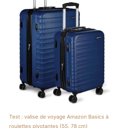
Test : valise de voyage Amazon Basics à
roulettes pivotantes (55, 78 cm)