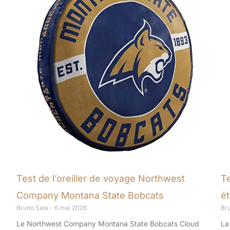
Test de l’oreiller de voyage Northwest
T
Company Montana State Bobcats
é
Bruno Sala
6 mai 2026
Br
Le Northwest Company Montana State Bobcats Cloud
La