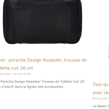
est : porsche Design Roadster, trousse de
ilette cuir 26 cm
uno Sala
13 mai 2026
 Porsche Design Roadster Trousse de Toilette Cuir 26
Test du
 s’inscrit dans la lignée des accessoires
avec ré
Bruno Sala
Le Beats 