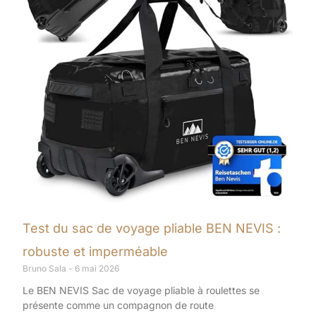
Test du sac de voyage pliable BEN NEVIS :
robuste et imperméable
Bruno Sala
6 mai 2026
Le BEN NEVIS Sac de voyage pliable à roulettes se
présente comme un compagnon de route