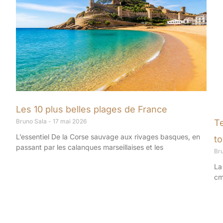
Les 10 plus belles plages de France
T
Bruno Sala
17 mai 2026
L’essentiel De la Corse sauvage aux rivages basques, en
to
passant par les calanques marseillaises et les
Br
La
cm