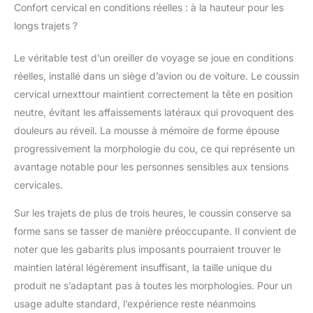
Confort cervical en conditions réelles : à la hauteur pour les
un toucher velouté et
longs trajets ?
fourrure, de sorte que
vous pouvez vous
Le véritable test d’un oreiller de voyage se joue en conditions
endormir plus
facilement tout au long
réelles, installé dans un siège d’avion ou de voiture. Le coussin
du vol et vous
cervical urnexttour maintient correctement la tête en position
détendre. Les
neutre, évitant les affaissements latéraux qui provoquent des
couvertures de voyage
douleurs au réveil. La mousse à mémoire de forme épouse
de 109,2 x 152,4 cm
sont universelles en
progressivement la morphologie du cou, ce qui représente un
toutes saisons. Il est
avantage notable pour les personnes sensibles aux tensions
également adapté pour
cervicales.
les couvertures de
climatisation, les draps
Sur les trajets de plus de trois heures, le coussin conserve sa
de lit, les couvertures
forme sans se tasser de manière préoccupante. Il convient de
de pause déjeuner ou
les voyages en voiture.
noter que les gabarits plus imposants pourraient trouver le
Occasion : design de
maintien latéral légèrement insuffisant, la taille unique du
rangement individuel,
produit ne s’adaptant pas à toutes les morphologies. Pour un
facile à transporter.
usage adulte standard, l’expérience reste néanmoins
Parfait pour l'attente à