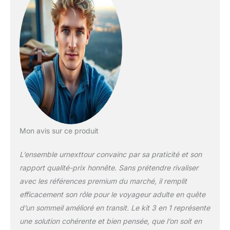
fabriqué en mousse à
mémoire de forme de
haute qualité avec
technologie de
rebond en 5
secondes pour plus
de confort et de
durabilité. Le design
ergonomique de
bosse peut mieux
vous aider à garder
votre cou et votre
Mon avis sur ce produit
tête droits pour
soulager la pression
L’ensemble urnexttour convainc par sa praticité et son
et sans avoir de
rapport qualité-prix honnête. Sans prétendre rivaliser
douleur pendant le
voyage. Les poches
avec les références premium du marché, il remplit
sur le côté de l'oreiller
efficacement son rôle pour le voyageur adulte en quête
peuvent stocker vos
d’un sommeil amélioré en transit. Le kit 3 en 1 représente
téléphones portables,
une solution cohérente et bien pensée, que l’on soit en
vraiment pratiques.