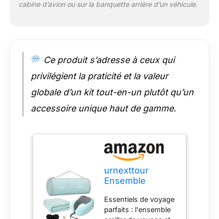
Couverture d'avion
cabine d’avion ou sur la banquette arrière d’un véhicule.
légère : la couverture
de voyage est
fabriquée en tissu
microfibre 100 %
polyester peluche
Ce produit s’adresse à ceux qui
avec un toucher
privilégient la praticité et la valeur
velouté et fourrure,
de sorte que vous
globale d’un kit tout-en-un plutôt qu’un
pouvez vous
endormir plus
accessoire unique haut de gamme.
facilement tout au
long du vol et vous
détendre. Les
couvertures de
voyage de 109,2 x
152,4 cm sont
urnexttour
universelles en
Ensemble
toutes saisons. Il est
oreiller de
également adapté
Essentiels de voyage
voyage et
pour les couvertures
parfaits : l'ensemble
couverture -
de climatisation, les