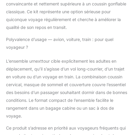
convaincante et nettement supérieure à un coussin gonflable
l'aéroport, dormir dans
la voiture ou l'avion, en
classique. Ce kit représente une option sérieuse pour
avion, pour une
quiconque voyage régulièrement et cherche à améliorer la
utilisation au bureau,
qualité de son repos en transit.
etc. C'est un essentiel
de voyage qui vaut la
Polyvalence d’usage — avion, voiture, train : pour quel
peine d'être possédé et
voyageur ?
un choix parfait pour
offrir. Remarque : notre
kit de voyage utilise la
L’ensemble urnexttour cible explicitement les adultes en
compression sous
déplacement, qu’il s’agisse d’un vol long-courrier, d’un trajet
vide. Si le produit ne se
en voiture ou d’un voyage en train. La combinaison coussin
dilate pas
cervical, masque de sommeil et couverture couvre l’essentiel
immédiatement,
des besoins d’un passager souhaitant dormir dans de bonnes
veuillez attendre 1 à 2
jours pour que
conditions. Le format compact de l’ensemble facilite le
l'expansion reprenne
rangement dans un bagage cabine ou un sac à dos de
sa forme d'origine. Si
voyage.
vous n'êtes pas
satisfait de notre
Ce produit s’adresse en priorité aux voyageurs fréquents qui
produit ou service,