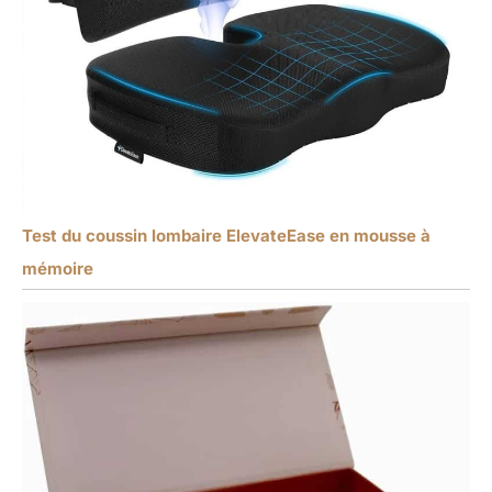
Test du coussin lombaire ElevateEase en mousse à
mémoire