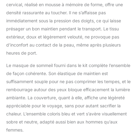
haute qualité avec
cervical, réalisé en mousse à mémoire de forme, offre une
technologie de rebond
densité rassurante au toucher. Il ne s’affaisse pas
en 5 secondes pour
immédiatement sous la pression des doigts, ce qui laisse
plus de confort et de
durabilité. Le design
présager un bon maintien pendant le transport. Le tissu
ergonomique de bosse
extérieur, doux et légèrement velouté, ne provoque pas
peut mieux vous aider
d’inconfort au contact de la peau, même après plusieurs
à garder votre cou et
heures de port.
votre tête droits pour
soulager la pression et
Le masque de sommeil fourni dans le kit complète l’ensemble
sans avoir de douleur
de façon cohérente. Son élastique de maintien est
pendant le voyage. Les
poches sur le côté de
suffisamment souple pour ne pas comprimer les tempes, et le
l'oreiller peuvent
rembourrage autour des yeux bloque efficacement la lumière
stocker vos téléphones
ambiante. La couverture, quant à elle, affiche une légèreté
portables, vraiment
appréciable pour le voyage, sans pour autant sacrifier la
pratiques. Couverture
d'avion légère : la
chaleur. L’ensemble coloris bleu et vert s’avère visuellement
couverture de voyage
sobre et neutre, adapté aussi bien aux hommes qu’aux
est fabriquée en tissu
femmes.
microfibre 100 %
polyester peluche avec