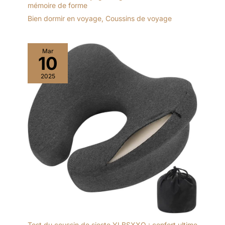
mémoire de forme
Bien dormir en voyage
,
Coussins de voyage
Mar
10
2025
Test du coussin de sieste YLBSXXQ : confort ultime