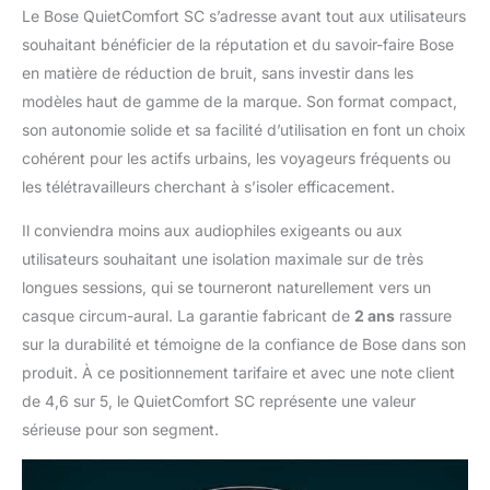
BOSE : Téléchargez
Le Bose QuietComfort SC s’adresse avant tout aux utilisateurs
l’application Bose et
souhaitant bénéficier de la réputation et du savoir-faire Bose
recevez les dernières
en matière de réduction de bruit, sans investir dans les
mises à jour logicielles
modèles haut de gamme de la marque. Son format compact,
Pour garantir un
fonctionnement
son autonomie solide et sa facilité d’utilisation en font un choix
optimal et avoir accès
cohérent pour les actifs urbains, les voyageurs fréquents ou
aux toutes dernières
les télétravailleurs cherchant à s’isoler efficacement.
fonctionnalités et
technologies de pointe
Il conviendra moins aux audiophiles exigeants ou aux
L’ÉTUI DE TRANSPORT
utilisateurs souhaitant une isolation maximale sur de très
SOUPLE: À l’esthétique
minimaliste en mousse
longues sessions, qui se tourneront naturellement vers un
dense, avec fermeture
casque circum-aural. La garantie fabricant de
2 ans
rassure
à glissière et pochette
sur la durabilité et témoigne de la confiance de Bose dans son
intérieure pour les
produit. À ce positionnement tarifaire et avec une note client
câbles, vous permet
de 4,6 sur 5, le QuietComfort SC représente une valeur
d’emporter votre
casque et ses
sérieuse pour son segment.
accessoires partout où
vous allez.