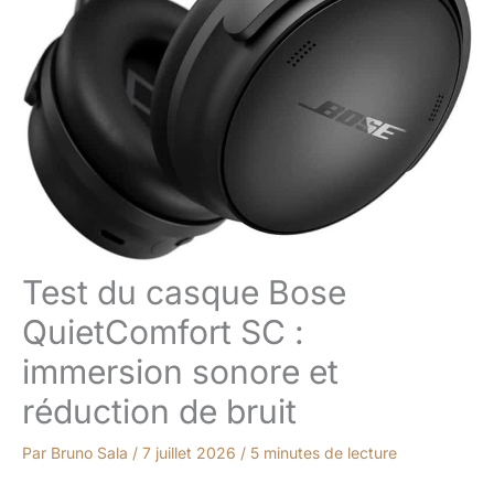
Test du casque Bose
QuietComfort SC :
immersion sonore et
réduction de bruit
Par
Bruno Sala
/
7 juillet 2026
/
5 minutes de lecture