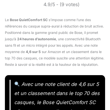
4.9/5 - (9 votes)
Le
Bose QuietComfort SC
s’impose comme l’une des
références du casque supra-aural à réduction de bruit active.
Positionné dans la gamme grand public de Bose, il promet
jusqu’à
24 heures d’autonomie
, une connectivité Bluetooth
sans fil et un micro intégré pour les appels. Avec une note
moyenne de
4,6 sur 5
sur Amazon et un classement dans le
top 70 des casques, ce modèle suscite une attention légitime.
Reste à savoir si la réalité est à la hauteur de la réputation.
Avec une note client de 4,6 sur 5
et un classement dans le top 70 des
casques, le Bose QuietComfort SC