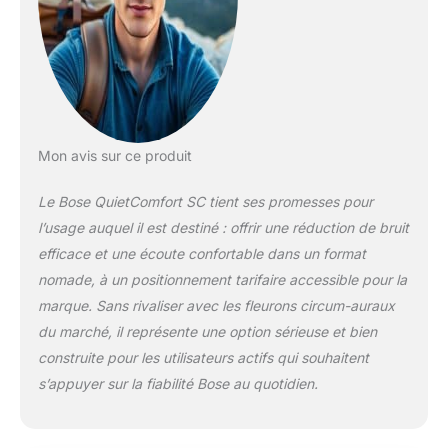
durée d’écoute DEUX
MODES D’ÉCOUTE :
le casque sans fil
Bose QuietComfort
présente un mode
Quiet et un mode
Aware qui vous
permettent de passer
Mon avis sur ce produit
d’une réduction
totale du bruit à une
Le Bose QuietComfort SC tient ses promesses pour
perception complète
l’usage auquel il est destiné : offrir une réduction de bruit
de votre
efficace et une écoute confortable dans un format
environnement pour
nomade, à un positionnement tarifaire accessible pour la
un contrôle du son
homogène UN SON
marque. Sans rivaliser avec les fleurons circum-auraux
HAUTE QUALITÉ ET
du marché, il représente une option sérieuse et bien
RÉGLAGE DE
construite pour les utilisateurs actifs qui souhaitent
L’ÉGALISEUR :
s’appuyer sur la fiabilité Bose au quotidien.
donnez une nouvelle
dimension à vos
titres préférés avec