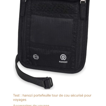
aux toutes dernières
fonctionnalités et
technologies de
pointe L’ÉTUI DE
TRANSPORT
SOUPLE: À
l’esthétique
minimaliste en
mousse dense, avec
fermeture à glissière
et pochette intérieure
pour les câbles, vous
permet d’emporter
votre casque et ses
accessoires partout
où vous allez.
Test : hanozi portefeuille tour de cou sécurisé pour
voyages
Accessoires de voyage