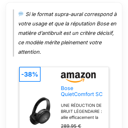
ce casque au son
immersif haute
fidélité doté d’une
Si le format supra-aural correspond à
égalisation réglable
votre usage et que la réputation Bose en
vous permettant de
contrôler les basses,
matière d’antibruit est un critère décisif,
les médiums et les
ce modèle mérite pleinement votre
aigus UNE
AUTONOMIE POUR
attention.
TOUTE LA JOURNÉE
: l’autonomie du
casque sans fil Bose
QuietComfort s’étend
-38%
jusqu’à 24 heures,
auxquelles s’ajoutent
Bose
2 h 30
QuietComfort SC
supplémentaires
Headphones,
avec une charge
UNE RÉDUCTION DE
Casque sans Fil
rapide de 15 minutes
BRUIT LÉGENDAIRE :
immersif à
CÂBLE POUR LE
allie efficacement la
réduction de
MICROPHONE
technologie d’un
Bruit, Casque
289,95 €
INCLUS : branchez le