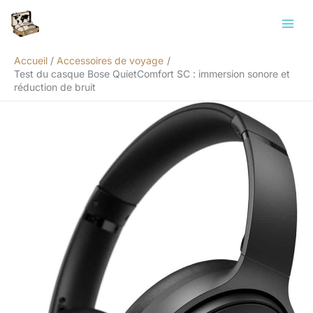
Aller
Rechercher
au
contenu
Accueil
Accessoires de voyage
Test du casque Bose QuietComfort SC : immersion sonore et
réduction de bruit