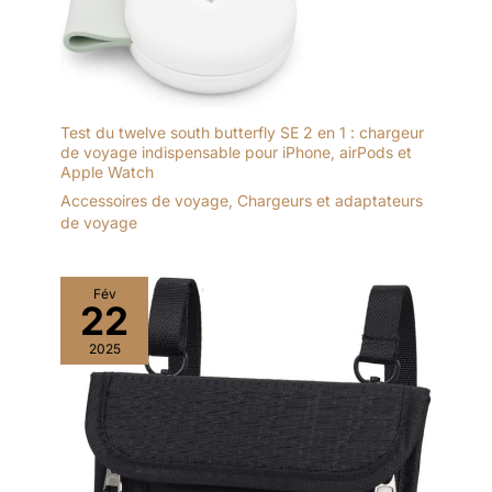
MICRO INTÉGRɠ: les
micros du Bose
QuietComfort se
concentrent sur le
son de votre voix,
Test du twelve south butterfly SE 2 en 1 : chargeur
tandis que la
de voyage indispensable pour iPhone, airPods et
réduction du bruit
Apple Watch
filtre les bruits de
Accessoires de voyage
,
Chargeurs et adaptateurs
fond, offrant notre
de voyage
meilleure qualité
d’appels
téléphoniques à ce
Fév
jour APPLICATION
22
BOSE : Téléchargez
l’application Bose et
2025
recevez les dernières
mises à jour
logicielles Pour
garantir un
fonctionnement
optimal et avoir accès