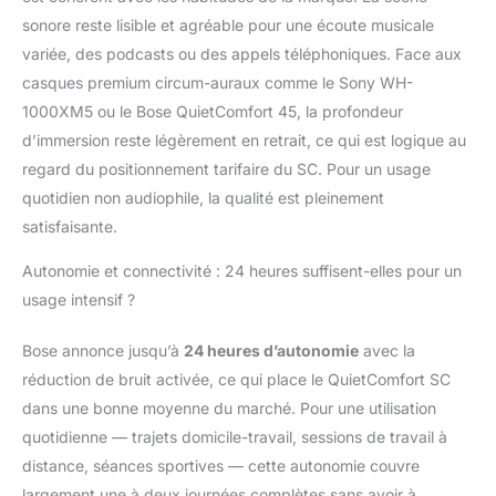
Bose QuietComfort
sonore reste lisible et agréable pour une écoute musicale
s’étend jusqu’à 24
heures, auxquelles
variée, des podcasts ou des appels téléphoniques. Face aux
s’ajoutent 2 h 30
casques premium circum-auraux comme le Sony WH-
supplémentaires avec
1000XM5 ou le Bose QuietComfort 45, la profondeur
une charge rapide de
d’immersion reste légèrement en retrait, ce qui est logique au
15 minutes CÂBLE
POUR LE
regard du positionnement tarifaire du SC. Pour un usage
MICROPHONE INCLUS
quotidien non audiophile, la qualité est pleinement
: branchez le câble
satisfaisante.
audio inclus avec
microphone intégré à
Autonomie et connectivité : 24 heures suffisent-elles pour un
votre casque Bose à
usage intensif ?
réduction de bruit pour
pouvoir utiliser la
Bose annonce jusqu’à
24 heures d’autonomie
avec la
connexion Bluetooth,
ou lorsque la batterie
réduction de bruit activée, ce qui place le QuietComfort SC
est déchargée UNE
dans une bonne moyenne du marché. Pour une utilisation
CONNEXION
quotidienne — trajets domicile-travail, sessions de travail à
CONTINUE À VOS
distance, séances sportives — cette autonomie couvre
APPAREILS : grâce à la
fonctionnalité du
largement une à deux journées complètes sans avoir à