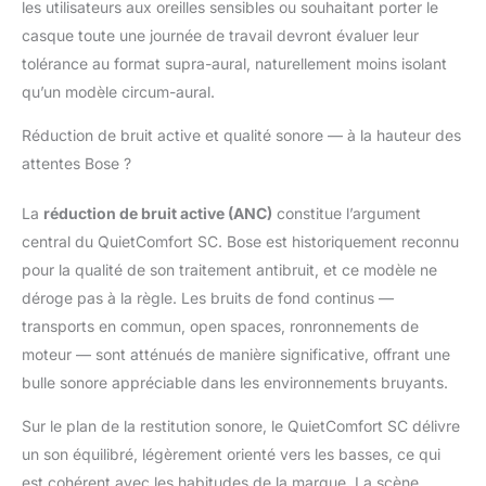
les utilisateurs aux oreilles sensibles ou souhaitant porter le
perception complète de
votre environnement
casque toute une journée de travail devront évaluer leur
pour un contrôle du
tolérance au format supra-aural, naturellement moins isolant
son homogène UN
qu’un modèle circum-aural.
SON HAUTE QUALITÉ
ET RÉGLAGE DE
Réduction de bruit active et qualité sonore — à la hauteur des
L’ÉGALISEUR : donnez
attentes Bose ?
une nouvelle
dimension à vos titres
La
réduction de bruit active (ANC)
constitue l’argument
préférés avec ce
casque au son
central du QuietComfort SC. Bose est historiquement reconnu
immersif haute fidélité
pour la qualité de son traitement antibruit, et ce modèle ne
doté d’une égalisation
déroge pas à la règle. Les bruits de fond continus —
réglable vous
transports en commun, open spaces, ronronnements de
permettant de contrôler
les basses, les
moteur — sont atténués de manière significative, offrant une
médiums et les aigus
bulle sonore appréciable dans les environnements bruyants.
UNE AUTONOMIE
POUR TOUTE LA
Sur le plan de la restitution sonore, le QuietComfort SC délivre
JOURNÉE : l’autonomie
un son équilibré, légèrement orienté vers les basses, ce qui
du casque sans fil
est cohérent avec les habitudes de la marque. La scène