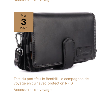
Mar
3
2025
Test du portefeuille Benthill : le compagnon de
voyage en cuir avec protection RFID
Accessoires de voyage