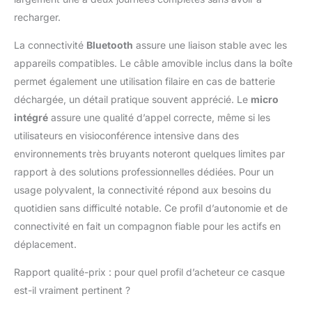
bouton multipoint,
recharger.
votre casque reste
connecté à vos
La connectivité
Bluetooth
assure une liaison stable avec les
appareils favoris et
appareils compatibles. Le câble amovible inclus dans la boîte
vous permet de passer
permet également une utilisation filaire en cas de batterie
d’un appareil à l’autre
déchargée, un détail pratique souvent apprécié. Le
micro
sans avoir à vous
reconnecter à chaque
intégré
assure une qualité d’appel correcte, même si les
fois CASQUE
utilisateurs en visioconférence intensive dans des
BLUETOOTH AVEC
environnements très bruyants noteront quelques limites par
MICRO INTÉGRɠ: les
rapport à des solutions professionnelles dédiées. Pour un
micros du Bose
QuietComfort se
usage polyvalent, la connectivité répond aux besoins du
concentrent sur le son
quotidien sans difficulté notable. Ce profil d’autonomie et de
de votre voix, tandis
connectivité en fait un compagnon fiable pour les actifs en
que la réduction du
déplacement.
bruit filtre les bruits de
fond, offrant notre
Rapport qualité-prix : pour quel profil d’acheteur ce casque
meilleure qualité
d’appels téléphoniques
est-il vraiment pertinent ?
à ce jour APPLICATION