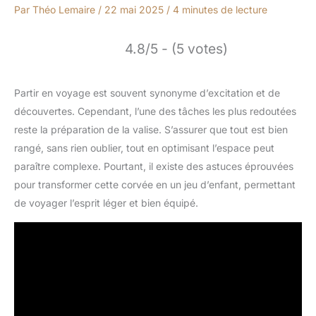
Par
Théo Lemaire
/
22 mai 2025
/
4 minutes de lecture
4.8/5 - (5 votes)
Partir en voyage est souvent synonyme d’excitation et de
découvertes. Cependant, l’une des tâches les plus redoutées
reste la préparation de la valise. S’assurer que tout est bien
rangé, sans rien oublier, tout en optimisant l’espace peut
paraître complexe. Pourtant, il existe des astuces éprouvées
pour transformer cette corvée en un jeu d’enfant, permettant
de voyager l’esprit léger et bien équipé.