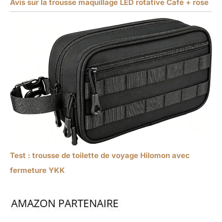
Avis sur la trousse maquillage LED rotative Café + rose
Test : trousse de toilette de voyage Hilomon avec
fermeture YKK