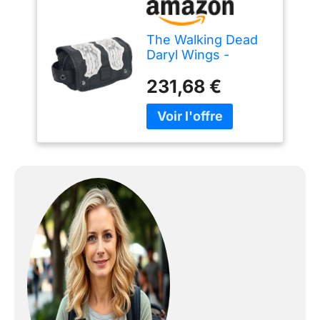
The Walking Dead
Daryl Wings -
Wings Trousse à
231,68 €
Cosmétiques
Standard