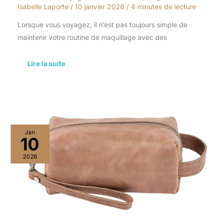
Isabelle Laporte
/
10 janvier 2026
/
4 minutes de lecture
Lorsque vous voyagez, il n’est pas toujours simple de
maintenir votre routine de maquillage avec des
Lire la suite
Avis
Jan
:
10
trousse
de
2026
toilette
vintage
Lee
de
Pegai