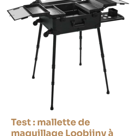
à
roulettes
avec
LED
et
miroirs
réglables
Test : mallette de
maquillage Loobiiny à