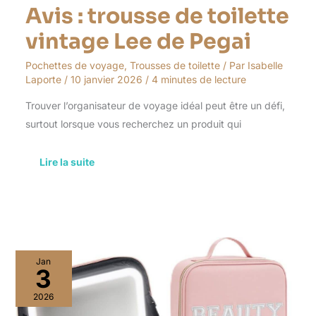
Avis : trousse de toilette
vintage Lee de Pegai
Pochettes de voyage
,
Trousses de toilette
/ Par
Isabelle
Laporte
/
10 janvier 2026
/
4 minutes de lecture
Trouver l’organisateur de voyage idéal peut être un défi,
surtout lorsque vous recherchez un produit qui
Lire la suite
Test
Jan
de
3
la
trousse
2026
Aura