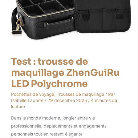
Test : trousse de
maquillage ZhenGuiRu
LED Polychrome
Pochettes de voyage
,
Trousses de maquillage
/ Par
Isabelle Laporte
/
29 décembre 2025
/
4 minutes de
lecture
Dans le monde moderne, jongler entre vie
professionnelle, déplacements et engagements
personnels tout en restant élégante