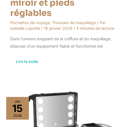
miroir et pieds
réglables
Pochettes de voyage
,
Trousses de maquillage
/ Par
Isabelle Laporte
/
18 janvier 2026
/
4 minutes de lecture
Dans l’univers exigeant de la coiffure et du maquillage,
disposer d’un équipement fiable et fonctionnel est
Lire la suite
Test
Jan
:
15
mallette
de
2026
maquillage
Loobiiny