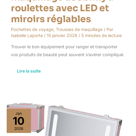
roulettes avec LED et
miroirs réglables
Pochettes de voyage
,
Trousses de maquillage
/ Par
Isabelle Laporte
/
15 janvier 2026
/
5 minutes de lecture
Trouver le bon équipement pour ranger et transporter
vos produits de beauté peut souvent s’avérer compliqué.
Lire la suite
Avis
Jan
sur
10
la
trousse
2026
de