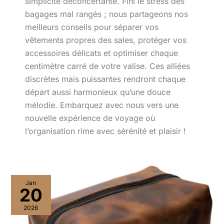
simplicité déconcertante. Fini le stress des
bagages mal rangés ; nous partageons nos
meilleurs conseils pour séparer vos
vêtements propres des sales, protéger vos
accessoires délicats et optimiser chaque
centimètre carré de votre valise. Ces alliées
discrètes mais puissantes rendront chaque
départ aussi harmonieux qu’une douce
mélodie. Embarquez avec nous vers une
nouvelle expérience de voyage où
l’organisation rime avec sérénité et plaisir !
Test
Jan
:
20
main
Street
2026
Forge