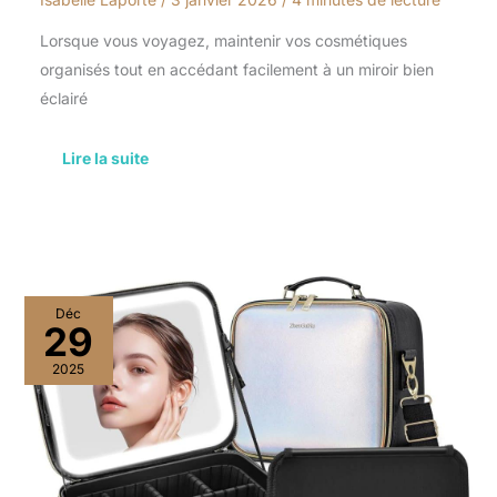
Lorsque vous voyagez, maintenir vos cosmétiques
organisés tout en accédant facilement à un miroir bien
éclairé
Lire la suite
Test
Déc
:
29
trousse
de
2025
maquillage
ZhenGuiRu
LED
Polychrome