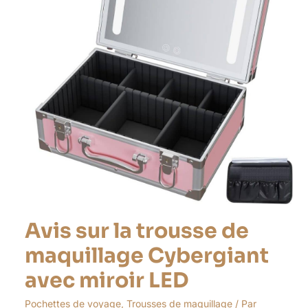
maquillage
Cybergiant
avec
miroir
LED
Avis sur la trousse de
maquillage Cybergiant
avec miroir LED
Pochettes de voyage
,
Trousses de maquillage
/ Par