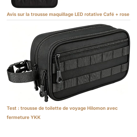
Avis sur la trousse maquillage LED rotative Café + rose
Test : trousse de toilette de voyage Hilomon avec
fermeture YKK