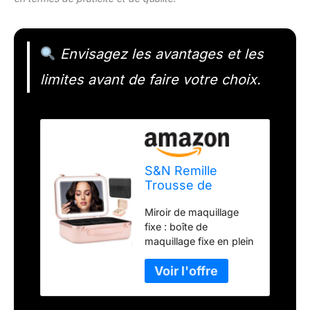
Envisagez les avantages et les
limites avant de faire votre choix.
S&N Remille
Trousse de
maquillage de
Miroir de maquillage
voyage avec
fixe : boîte de
miroir lumineux,
maquillage fixe en plein
étui de maquillage
écran 4K, il y a trois
étanche avec 3
types de lumières
niveaux de
pouvant être librement
luminosité
commutées, il y a une
réglables,