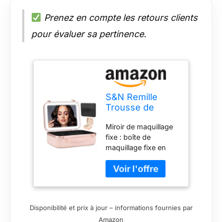
Prenez en compte les retours clients
pour évaluer sa pertinence.
S&N Remille
Trousse de
maquillage de
Miroir de maquillage
voyage avec
fixe : boîte de
miroir lumineux,
maquillage fixe en
étui de
plein écran 4K, il y a
maquillage
trois types de
étanche avec 3
lumières pouvant être
niveaux de
librement
luminosité
commutées, il y a
réglables,
Disponibilité et prix à jour – informations fournies par
une lumière froide,
organisateur de
Amazon
une lumière naturelle,
maquillage