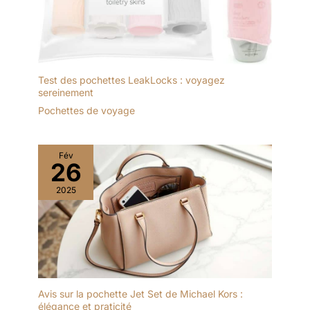
voudra dans toutes
les situations,
stockez les articles
de toilette qu'elle
veut emporter avec
Test des pochettes LeakLocks : voyagez
elle lors de son
sereinement
voyage, nous
Pochettes de voyage
envoyons également
une boîte à bijoux
pour vous permettre
de ranger vos bijoux
Fév
26
lorsque vous
voyagez.
2025
Avis sur la pochette Jet Set de Michael Kors :
élégance et praticité