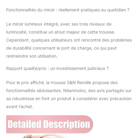
PC allemand Bayer et
Fonctionnalités du miroir : réellement pratiques au quotidien ?
d'un cadre en alliage
d'aluminium super dur,
Le miroir lumineux intégré, avec ses trois niveaux de
c'est une coque rigide,
imperméable et
luminosité, constitue un atout majeur de cette trousse.
résistante à l'usure, le
Cependant, quelques utilisateurs ont rencontré des problèmes
bouton de l'écran
de durabilité concernant le port de charge, ce qui peut
tactile au bas du miroir
restreindre son utilisation.
brille en rouge lors de la
charge, et il devient
Rapport qualité/prix : un investissement judicieux ?
vert lorsque la batterie
est pleine. 【Meilleure
Pour le prix affiché, la trousse S&N Remille propose des
taille】La trousse de
maquillage mesure
fonctionnalités séduisantes. Néanmoins, des avis partagés sur
36,8 x 24,1 x 12,2 cm
sa robustesse en font un produit à considérer avec précaution
et pèse 1,6 kg, peut
avant l’achat.
contenir la plupart des
tailles et formes
d'accessoires de
beauté et de
maquillage, les