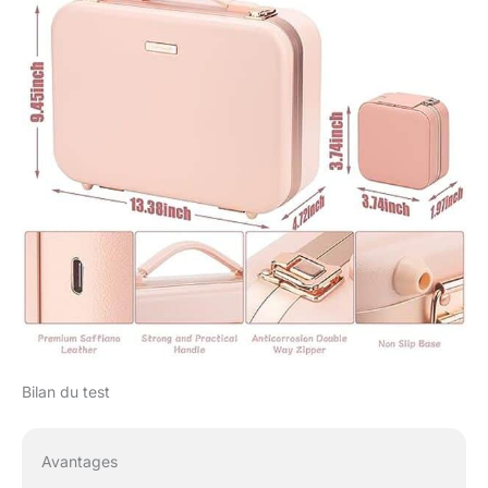
séparateurs peuvent
être assemblés comme
vous le souhaitez ou
retirés complètement si
vous le souhaitez, ces
séparateurs sont
recouverts de mousse
pour protéger vos
bouteilles et bocaux
plus fragiles 【Bon en
déplacement】Cette
trousse de maquillage
est plus grande que les
autres marques,
organisateur de
maquillage
multifonctionnel et
Bilan du test
partitionné, le miroir est
fixé, que ce soit dans
les bagages ou
Avantages
directement dans la