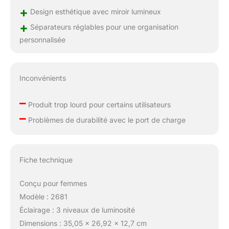
voiture, la surface du
+
Design esthétique avec miroir lumineux
miroir ne se cassera
pas si facilement.
+
Séparateurs réglables pour une organisation
【Cadeau unique】Un
personnalisée
cadeau pratique et
unique, elle le voudra
dans toutes les
situations, stockez les
Inconvénients
articles de toilette
qu'elle veut emporter
–
Produit trop lourd pour certains utilisateurs
avec elle lors de son
–
Problèmes de durabilité avec le port de charge
voyage, nous
envoyons également
une boîte à bijoux pour
vous permettre de
Fiche technique
ranger vos bijoux
lorsque vous voyagez.
Conçu pour femmes
Modèle : 2681
Éclairage : 3 niveaux de luminosité
Dimensions : 35,05 x 26,92 x 12,7 cm