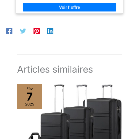
accessoires pour les longs voyages. (L'indication du litre
également les
correspond au volume intérieur.)
éléments extérieurs
tels que les poignées
et les roues. Les
dimensions sont
approximatives et
peuvent varier de +/-
5%.
Articles similaires
Fév
7
2025