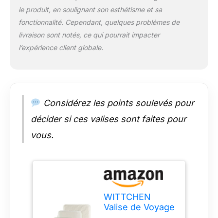
contrôles douaniers
le produit, en soulignant son esthétisme et sa
et de sécurité - elle
permet aux autorités
fonctionnalité. Cependant, quelques problèmes de
d'ouvrir et de fermer
livraison sont notés, ce qui pourrait impacter
la valise sans
l’expérience client globale.
endommager la
fermeture éclair.
ROULEMENT: Équipé
de quatre roulettes
doubles de haute
Considérez les points soulevés pour
qualité qui
permettent et
décider si ces valises sont faites pour
garantissent une
manœuvrabilité aisée.
vous.
La construction
silencieuse et stable
assure un transport
confortable sur
différentes surfaces.
DIMENSIONS: Petit:
WITTCHEN
(H x L x P):
Valise de Voyage
55x40x22 cm,
Set de 4 valises