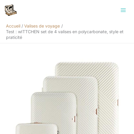
Aller
Rechercher
au
contenu
Accueil
Valises de voyage
Test : wITTCHEN set de 4 valises en polycarbonate, style et
praticité