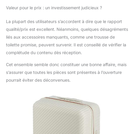
66x47x26 cm, poids:
3,4 kg, volume: 65 L ;
Valeur pour le prix : un investissement judicieux ?
Grand: 77x53x29 cm,
poids: 4,3 kg, volume:
La plupart des utilisateurs s’accordent à dire que le rapport
99 L ; Coffret
qualité/prix est excellent. Néanmoins, quelques désagréments
cosmétique: 25x35x19
liés aux accessoires manquants, comme une trousse de
cm, poids: 1,1 kg,
volume: 13 L. Les
toilette promise, peuvent survenir. Il est conseillé de vérifier la
dimensions
complétude du contenu dès réception.
comprennent
également les éléments
Cet ensemble semble donc constituer une bonne affaire, mais
extérieurs tels que les
s’assurer que toutes les pièces sont présentes à l’ouverture
poignées et les roues.
pourrait éviter des déconvenues.
Les dimensions sont
approximatives et
peuvent varier de +/-
5%.