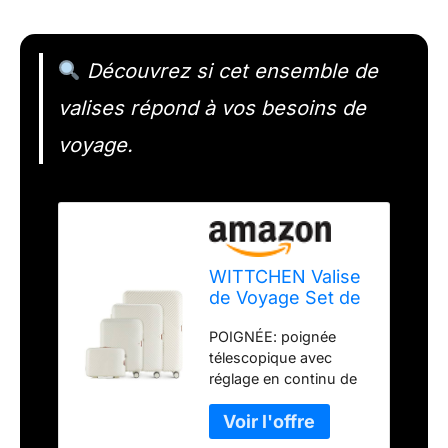
Découvrez si cet ensemble de
valises répond à vos besoins de
voyage.
WITTCHEN Valise
de Voyage Set de
4 valises en
POIGNÉE: poignée
Polycarbonate
télescopique avec
Bagages à Main
réglage en continu de
avec 4 roulettes
la hauteur pour une
pivotantes Serrure
traction agréable et une
à Combinaison
POIGNÉE optimale.
Poignée