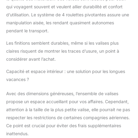
douaniers et de
qui voyagent souvent et veulent allier durabilité et confort
sécurité - elle permet
d’utilisation. Le système de 4 roulettes pivotantes assure une
aux autorités d'ouvrir
et de fermer la valise
manipulation aisée, les rendant quasiment autonomes
sans endommager la
pendant le transport.
fermeture éclair.
ROULEMENT: Équipé
Les finitions semblent durables, même si les valises plus
de quatre roulettes
claires risquent de montrer les traces d’usure, un point à
doubles de haute
considérer avant l’achat.
qualité qui permettent
et garantissent une
Capacité et espace intérieur : une solution pour les longues
manœuvrabilité aisée.
vacances ?
La construction
silencieuse et stable
assure un transport
Avec des dimensions généreuses, l’ensemble de valises
confortable sur
propose un espace accueillant pour vos affaires. Cependant,
différentes surfaces.
attention à la taille de la plus petite valise, elle pourrait ne pas
DIMENSIONS: Petit: (H
respecter les restrictions de certaines compagnies aériennes.
x L x P): 55x40x22 cm,
poids: 2,5 kg, volume:
Ce point est crucial pour éviter des frais supplémentaires
40 L ; Moyen:
inattendus.