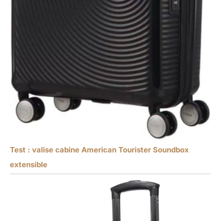
Test : valise cabine American Tourister Soundbox
extensible