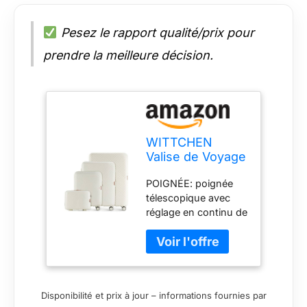
Pesez le rapport qualité/prix pour
prendre la meilleure décision.
WITTCHEN
Valise de Voyage
Set de 4 valises
POIGNÉE: poignée
en
télescopique avec
Polycarbonate
réglage en continu de
Bagages à Main
la hauteur pour une
avec 4 roulettes
traction agréable et
pivotantes
une POIGNÉE
Serrure à
optimale. Équipée en
Combinaison
outre de deux
Poignée
Disponibilité et prix à jour – informations fournies par
poignées
télescopique GL