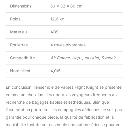
permettent un
Dimensions
59 x 32 x 80 cm
mouvement facile,
silencieux et stable a 360
Poids
12,6 kg
degres. Disponible dans
des couleurs et des
Matériau
ABS
tailles variees pour vous
permettre de choisir le
modele qui sera
Roulettes
4 roues pivotantes
parfaitement adapte a
vos voyages en avion,
Compatibilité
Air France
,
Hop !
,
easyJet
,
Ryanair
train, bateau, bus ou
voiture. GARANTIE 5
Note client
4,0/5
ANS: Flight Knight est
fier de proposer des
valises cabines rigides,
En conclusion, l’ensemble de valises Flight Knight se présente
resistantes et de qualite.
comme un choix judicieux pour les voyageurs fréquents à la
Si un defaut de
recherche de bagages fiables et esthétiques. Bien que
fabrication apparaît,
l’acceptation par toutes les compagnies aériennes ne soit pas
n'oubliez pas qu'elles
sont garanties 5 ans et
garantie pour chaque pièce, la qualité de fabrication et la
que la marque sera ravie
maniabilité font de cet ensemble une option sérieuse pour vos
de remplacer votre