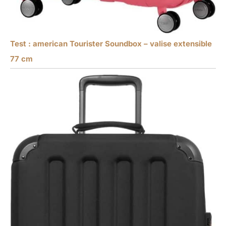
Test : american Tourister Soundbox – valise extensible
77 cm