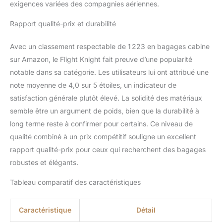
exigences variées des compagnies aériennes.
livree avec un cadenas a
barillet a combinaison a 3
Rapport qualité-prix et durabilité
chiffres pour verrouiller
les fermetures eclair
Avec un classement respectable de 1 223 en bagages cabine
ensemble pour plus de
securite. Les valises
sur Amazon, le Flight Knight fait preuve d’une popularité
moyennes et grandes
notable dans sa catégorie. Les utilisateurs lui ont attribué une
ont une serrure a
note moyenne de 4,0 sur 5 étoiles, un indicateur de
combinaison securisee a
satisfaction générale plutôt élevé. La solidité des matériaux
3 chiffres DETAILS: La
anse ajustable, depliable
semble être un argument de poids, bien que la durabilité à
par trois fois grâce a un
long terme reste à confirmer pour certains. Ce niveau de
bouton, permettra un
qualité combiné à un prix compétitif souligne un excellent
deplacement facile et
rapport qualité-prix pour ceux qui recherchent des bagages
confortable.
robustes et élégants.
Compartiments a
multiples fermetures
Tableau comparatif des caractéristiques
zippees permettant un
acces rapide a vos
essentiels. Les quatre
Caractéristique
Détail
roues resistantes