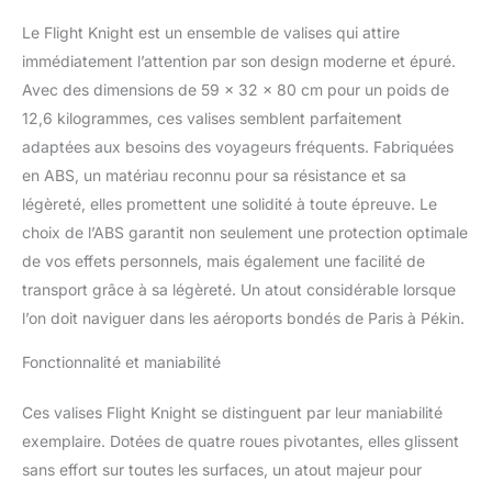
47x39x23cm (Body),
Weight: 2.9Kg, Capacity:
Le Flight Knight est un ensemble de valises qui attire
42L. Moyen 70cm
immédiatement l’attention par son design moderne et épuré.
Dimensions
Avec des dimensions de 59 x 32 x 80 cm pour un poids de
:70x52x27cm (All Parts),
12,6 kilogrammes, ces valises semblent parfaitement
63x48x27cm (Body),
Weight: 4.2Kg, Capacity:
adaptées aux besoins des voyageurs fréquents. Fabriquées
82L. Grand 80cm
en ABS, un matériau reconnu pour sa résistance et sa
Dimensions
légèreté, elles promettent une solidité à toute épreuve. Le
:80x59x32cm (All Parts),
choix de l’ABS garantit non seulement une protection optimale
73x56x32cm (Body),
Weight: 5.5Kg, Capacity:
de vos effets personnels, mais également une facilité de
131L. COMPATIBILITE
transport grâce à sa légèreté. Un atout considérable lorsque
AVEC LES COMPAGNIES
l’on doit naviguer dans les aéroports bondés de Paris à Pékin.
AERIENNES : Le bagage
a main est compatible
Fonctionnalité et maniabilité
avec plus de 100
compagnies aeriennes
Ces valises Flight Knight se distinguent par leur maniabilité
dans le monde. Il s'agit
exemplaire. Dotées de quatre roues pivotantes, elles glissent
notamment d'easyJet,
Ryanair, Air France, TUI,
sans effort sur toutes les surfaces, un atout majeur pour
Qantas, Etihad, KLM,