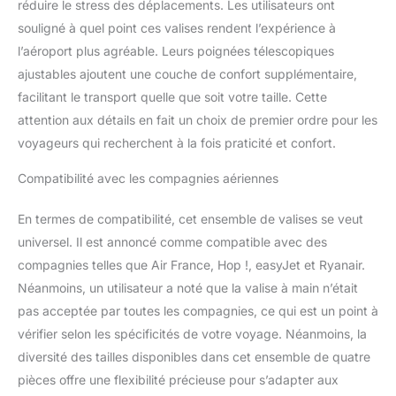
réduire le stress des déplacements. Les utilisateurs ont
Virgin Atlantic, Emirates,
souligné à quel point ces valises rendent l’expérience à
Delta, Jet2 et Turkish.
l’aéroport plus agréable. Leurs poignées télescopiques
Pour une liste complete
des 109 compagnies
ajustables ajoutent une couche de confort supplémentaire,
aeriennes compatibles,
facilitant le transport quelle que soit votre taille. Cette
consultez la description
attention aux détails en fait un choix de premier ordre pour les
du produit. Avec ce
voyageurs qui recherchent à la fois praticité et confort.
bagage a main, vous
etes extremement
Compatibilité avec les compagnies aériennes
flexible lors de vos
deplacements.
En termes de compatibilité, cet ensemble de valises se veut
PROTECTION DES
BAGAGES: La coque
universel. Il est annoncé comme compatible avec des
exterieure dure et
compagnies telles que Air France, Hop !, easyJet et Ryanair.
resistante a l'eau et aux
Néanmoins, un utilisateur a noté que la valise à main n’était
rayures de cette valise
pas acceptée par toutes les compagnies, ce qui est un point à
est fabriquee en ABS
solide et durable pour
vérifier selon les spécificités de votre voyage. Néanmoins, la
resister aux rigueurs du
diversité des tailles disponibles dans cet ensemble de quatre
transport moderne. La
pièces offre une flexibilité précieuse pour s’adapter aux
taille de la cabine est