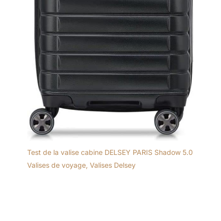
Test de la valise cabine DELSEY PARIS Shadow 5.0
Valises de voyage
,
Valises Delsey