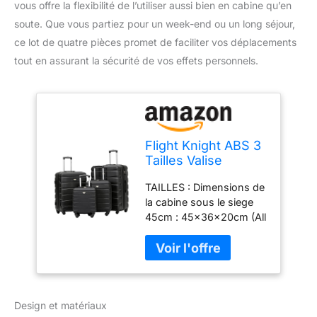
vous offre la flexibilité de l’utiliser aussi bien en cabine qu’en
soute. Que vous partiez pour un week-end ou un long séjour,
ce lot de quatre pièces promet de faciliter vos déplacements
tout en assurant la sécurité de vos effets personnels.
Flight Knight ABS 3
Tailles Valise
Legere Compatible
TAILLES : Dimensions de
avec Air France,
la cabine sous le siege
Hop! easyJet,
45cm : 45x36x20cm (All
Ryanair Et Bien
Parts), 37x35x20cm
d'autres! Bagage a
(Body), Weight: 2.55Kg,
Main Et Bagage en
Capacity: 25L.
Soute Grande avec
Dimensions cabine
4 Roues Lot De 4
aerienne 55cm
(4 PCS)
Design et matériaux
:55x40x23cm (All Parts),