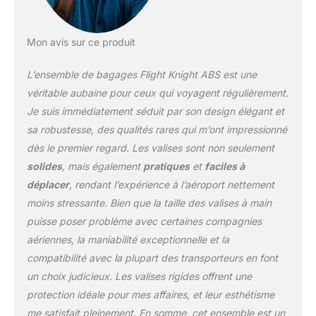
131L. COMPATIBILITE
AVEC LES COMPAGNIES
AERIENNES : Le bagage
Mon avis sur ce produit
a main est compatible
avec plus de 100
L’ensemble de bagages Flight Knight ABS est une
compagnies aeriennes
véritable aubaine pour ceux qui voyagent régulièrement.
dans le monde. Il s'agit
Je suis immédiatement séduit par son design élégant et
notamment d'easyJet,
sa robustesse, des qualités rares qui m’ont impressionné
Ryanair, Air France, TUI,
Qantas, Etihad, KLM,
dès le premier regard. Les valises sont non seulement
Virgin Atlantic, Emirates,
solides
, mais également
pratiques
et
faciles à
Delta, Jet2 et Turkish.
déplacer
, rendant l’expérience à l’aéroport nettement
Pour une liste complete
moins stressante. Bien que la taille des valises à main
des 109 compagnies
aeriennes compatibles,
puisse poser problème avec certaines compagnies
consultez la description
aériennes, la maniabilité exceptionnelle et la
du produit. Avec ce
compatibilité avec la plupart des transporteurs en font
bagage a main, vous
un choix judicieux. Les valises rigides offrent une
etes extremement
flexible lors de vos
protection idéale pour mes affaires, et leur esthétisme
deplacements.
me satisfait pleinement. En somme, cet ensemble est un