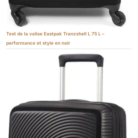
Test de la valise Eastpak Tranzshell L 75 L –
performance et style en noir