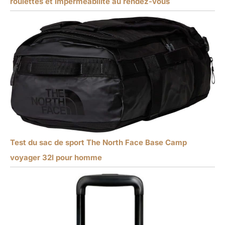
roulettes et imperméabilité au rendez-vous
Test du sac de sport The North Face Base Camp
voyager 32l pour homme