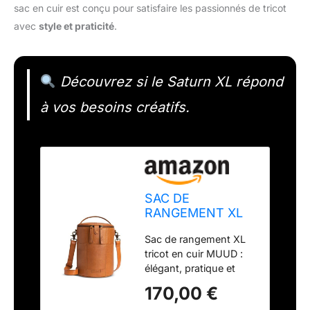
sac en cuir est conçu pour satisfaire les passionnés de tricot
avec
style et praticité
.
Découvrez si le Saturn XL répond
à vos besoins créatifs.
SAC DE
RANGEMENT XL
POUR LE TRICOT
Sac de rangement XL
- SATURN XL -
tricot en cuir MUUD :
MUUD
élégant, pratique et
robuste pour organiser
170,00 €
et transporter