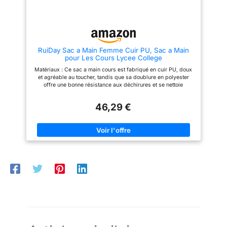
9,7 pouces, le chargeur A4 et
d'autres besoins quotidiens.
MULTIFONCTIONNEL : Grand
sac à main : Grâce à une longue
bandoulière réglable et
amovible, ce sac Hobo élégant
RuiDay Sac a Main Femme Cuir PU, Sac a Main
pour femme peut être utilisé
pour Les Cours Lycee College
comme sac à main, sac à
bandoulière et sac en
Matériaux : Ce sac a main cours est fabriqué en cuir PU, doux
bandoulière traversante, comme
et agréable au toucher, tandis que sa doublure en polyester
vous le souhaitez. Parfait pour
offre une bonne résistance aux déchirures et se nettoie
les rendez-vous, les achats, le
facilement. Dimensions : Ce sac cours lycee mesure 37 × 12 ×
travail, les voyages, les
28 cm. Il offre un espace de rangement généreux pour
vacances, les fêtes et autres
46,29 €
accueillir facilement votre téléphone, carnet, ordinateur
occasions et gardez vos objets
portable, tablette, livres, écouteurs, clés et autres objets du
quotidiens bien organisés.
quotidien. Design : Ce sacs à main portés épaule femme est de
Service client : nous attachons
qualité supérieure, avec des coutures lisses et régulières. Son
une grande importance à la
style vintage est agrémenté d'une fermeture éclair robuste et
qualité du produit et à la
lisse pour plus de sécurité. Sa bandoulière réglable permet de
satisfaction du client. Si vous
le porter en sac cabas, à l'épaule ou en bandoulière.
n'êtes pas satisfait du sac,
Occasions : Ce sac a main pour les cours est doté de poches
n'hésitez pas à nous contacter,
zippées à l'avant et à l'arrière. L'intérieur comprend une poche
nous vous répondrons dans les
zippée et deux petites poches ouvertes. Ce sac à main noir est
24 heures et résoudrons votre
idéal pour toutes les occasions, telles que le shopping, les
problème de la meilleure
rendez-vous, les études, le travail et les voyages. Cadeau
manière.
idéal : Ce sac a main vintage est le cadeau idéal pour toutes
les occasions, comme Noël, la Saint-Valentin, un anniversaire,
la fête des Mères, Thanksgiving, etc. C'est un cadeau
attentionné, que vous l'offriez à une amie, une petite amie, une