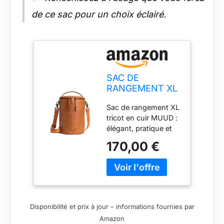
de ce sac pour un choix éclairé.
SAC DE
RANGEMENT XL
POUR LE
Sac de rangement XL
TRICOT -
tricot en cuir MUUD :
SATURN XL -
élégant, pratique et
MUUD
robuste pour
170,00 €
organiser et
transporter
facilement votre
matériel de tricot.
Disponibilité et prix à jour – informations fournies par
Amazon