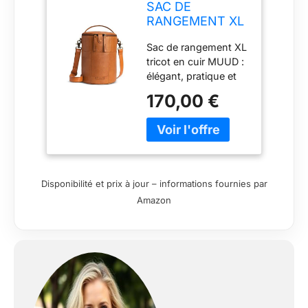
SAC DE
RANGEMENT XL
POUR LE
Sac de rangement XL
TRICOT -
tricot en cuir MUUD :
SATURN XL -
élégant, pratique et
MUUD
robuste pour
170,00 €
organiser et
transporter
facilement votre
matériel de tricot.
Disponibilité et prix à jour – informations fournies par
Amazon