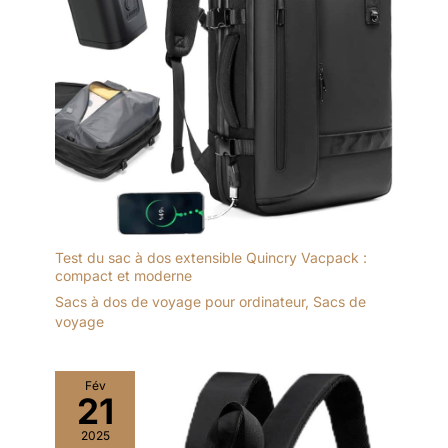
Test du sac à dos extensible Quincry Vacpack :
compact et moderne
Sacs à dos de voyage pour ordinateur
,
Sacs de
voyage
Fév
21
2025