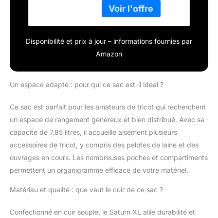
facilement votre
matériel de tricot.
Disponibilité et prix à jour – informations fournies par
Amazon
Un espace adapté : pour qui ce sac est-il idéal ?
Ce sac est parfait pour les amateurs de tricot qui recherchent
un espace de rangement généreux et bien distribué. Avec sa
capacité de 7.85 litres, il accueille aisément plusieurs
accessoires de tricot, y compris des pelotes de laine et des
ouvrages en cours. Les nombreuses poches et compartiments
permettent un organigramme efficace de votre matériel.
Matériau et qualité : que vaut le cuir de ce sac ?
Confectionné en cuir souple, le Saturn XL allie durabilité et