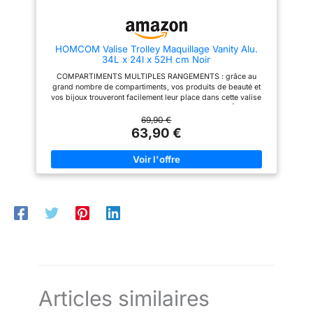
lequel vous pouvez ranger
d’organiser des articles de
divers petits appareils de
différentes tailles Idéal pour les
beauté et outils, ce qui permet
maquilleurs : Avec un grand
non seulement d'économiser de
volume et une mobilité élevée,
HOMCOM Valise Trolley Maquillage Vanity Alu.
l'espace, mais aussi de faciliter
cette valise de maquillage peut
34L x 24l x 52H cm Noir
l'accès aux objets. 【Facile à
aussi supporter un poids
nettoyer】: La structure simple
jusqu’à 14 kg. Un accessoire
COMPARTIMENTS MULTIPLES RANGEMENTS : grâce au
et la surface lisse du chariot
incontournable pour les
grand nombre de compartiments, vos produits de beauté et
facilitent le nettoyage. Il vous
professionnels lors du voyage
vos bijoux trouveront facilement leur place dans cette valise
suffit de l'essuyer doucement
ou du déplacement
spécialement conçue pour les garder POIGNÉE
avec un chiffon humide.
TÉLESCOPIQUE RÉGLABLE , 4 ROULETTES : facilite le
69,90 €
transport de votre boîte de maquillage COMPARTIMENTS
63,90 €
PERSONNALISABLES : cette mallette de maquillage offre de
grands espaces pour ranger et organiser tous vos accessoires
de beauté dans un seul et même endroit COMPARTIMENTS
VERROUILLABLES : ne perdez plus vos produits de
maquillage, les compartiments de cete malette vous
permettront de retrouver et organiser tous vos produits de
maquillage DOUBLURE EN FEUTRE POUR UNE PROTECTION
OPTIMALE DE VOS OBJETS : la malette a été conçue de façon
à ce que tous vos produits de maquillage soient intacts lorsque
vous vous déplacez avec
Articles similaires