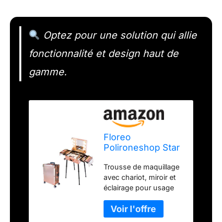
Optez pour une solution qui allie
fonctionnalité et design haut de
gamme.
Floreo
Polironeshop Star
Beauty Valise à
Trousse de maquillage
roulettes avec
avec chariot, miroir et
lumières et Miroir
éclairage pour usage
pour Maquillage
professionnel. Les
Doré
pieds peuvent être
réglés avec un système