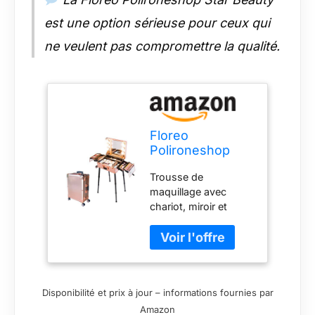
est une option sérieuse pour ceux qui
ne veulent pas compromettre la qualité.
Floreo
Polironeshop
Star Beauty
Trousse de
Valise à roulettes
maquillage avec
avec lumières et
chariot, miroir et
Miroir pour
éclairage pour usage
Maquillage Doré
professionnel. Les
pieds peuvent être
réglés avec un
système
Disponibilité et prix à jour – informations fournies par
télescopique jusqu'à
Amazon
une hauteur