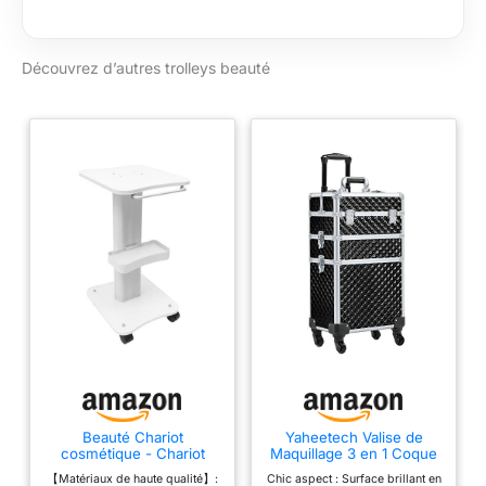
maximale de 98 cm.
Les grands
compartiments
Découvrez d’autres trolleys beauté
réglables permettent
un rangement
ordonné de tous les
ustensiles de
bricolage. Prend en
charge 6 ampoules
avec culot E27.
Équipé d'une prise
avant universelle
Beauté Chariot
Yaheetech Valise de
cosmétique - Chariot
Maquillage 3 en 1 Coque
portable avec roulettes -
Gaufrée Brillante avec
【Matériaux de haute qualité】:
Chic aspect : Surface brillant en
Chariot multifonction
Mallette Maquillage