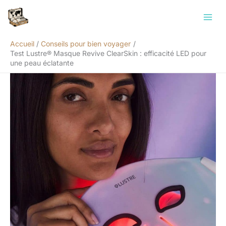
Aller
Rechercher
au
contenu
Accueil
Conseils pour bien voyager
Test Lustre® Masque Revive ClearSkin : efficacité LED pour
une peau éclatante