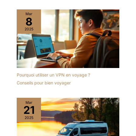
Mar
8
2025
Pourquoi utiliser un VPN en voyage ?
Conseils pour bien voyager
Mar
21
2025