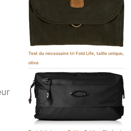
Test du nécessaire tri Fold Life, taille unique,
olive
eur