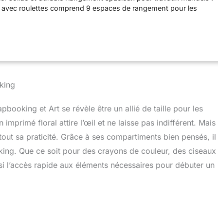
es avec roulettes comprend 9 espaces de rangement pour les
tui à roulettes portable : ce sac fourre-tout comprend une poignée
ur le scrapbooking sécurisé La différence pour les artisans :
solutions de rangement bien conçues pour les artisans de tous
king
booking et Art se révèle être un allié de taille pour les
imprimé floral attire l’œil et ne laisse pas indifférent. Mais
tout sa praticité. Grâce à ses compartiments bien pensés, il
oking. Que ce soit pour des crayons de couleur, des ciseaux
nsi l’accès rapide aux éléments nécessaires pour débuter un