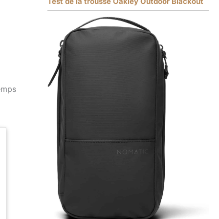
Test de la trousse Oakley Outdoor Blackout
temps