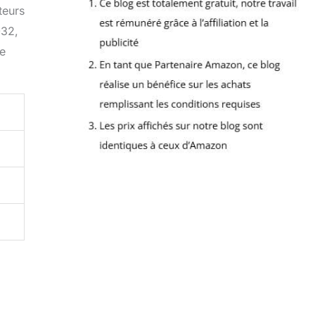
teurs
032,
re