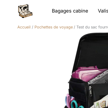
Aller
au
Bagages cabine
Vali
contenu
Accueil
Pochettes de voyage
Test du sac fourre