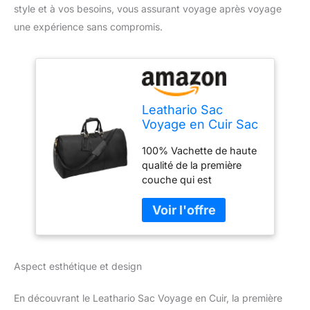
style et à vos besoins, vous assurant voyage après voyage
une expérience sans compromis.
Leathario Sac
Voyage en Cuir Sac
Sport bandoulière
100% Vachette de haute
Homme à Main et à
qualité de la première
l'épaule Besace
couche qui est
Week-End Bagages
directement traité avec
Cabine à Main
les peaux brutes de
bétail. L'épaisseur
masquer sera coupé en
2 couches transversales,
Aspect esthétique et design
la couche supérieure de
solide et étanche sera
traitée dans la première
En découvrant le Leathario Sac Voyage en Cuir, la première