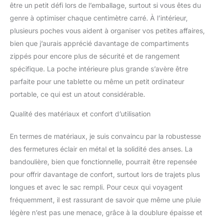
être un petit défi lors de l’emballage, surtout si vous êtes du
protection du bas. Bien
choisi matériel de haute
genre à optimiser chaque centimètre carré. À l’intérieur,
qualité, contracté et de
plusieurs poches vous aident à organiser vos petites affaires,
haute qualité sans rouille
bien que j’aurais apprécié davantage de compartiments
ou la décoloration, et
zippés pour encore plus de sécurité et de rangement
plus récent avec le
spécifique. La poche intérieure plus grande s’avère être
temps. Couleur simple et
pure, cattlehide de haute
parfaite pour une tablette ou même un petit ordinateur
qualité, souplesse au
portable, ce qui est un atout considérable.
toucher et claire et une
texture fine. Design
Qualité des matériaux et confort d’utilisation
classique et rétro,
manuel traditionnel Craft,
En termes de matériaux, je suis convaincu par la robustesse
durable nylon couture et
des fermetures éclair en métal et la solidité des anses. La
excellente et exquise de
fabrication.
bandoulière, bien que fonctionnelle, pourrait être repensée
pour offrir davantage de confort, surtout lors de trajets plus
longues et avec le sac rempli. Pour ceux qui voyagent
fréquemment, il est rassurant de savoir que même une pluie
légère n’est pas une menace, grâce à la doublure épaisse et