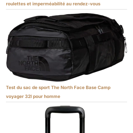
roulettes et imperméabilité au rendez-vous
Test du sac de sport The North Face Base Camp
voyager 32l pour homme