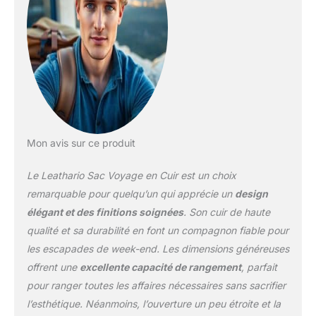
inférieure après une
coupe transversale avec
revêtement en matériau
synthétique. Il n'y a
aucune différence visible
pour les 2 types de
cowhides, mais la
première couche est plus
durable. Fermeture Éclair
de qualité des
Mon avis sur ce produit
statistiques et lisse.
Réglable et amovible
Le Leathario Sac Voyage en Cuir est un choix
ceinture scapulaire avec
remarquable pour quelqu’un qui apprécie un
design
portable et assumer plus
élégant et des finitions soignées
. Son cuir de haute
de commodité. Doublure
qualité et sa durabilité en font un compagnon fiable pour
en toile de haute qualité.
Robuste et résistant à
les escapades de week-end. Les dimensions généreuses
l'abrasion en bas
offrent une
excellente capacité de rangement
, parfait
goujons pour la
pour ranger toutes les affaires nécessaires sans sacrifier
protection du bas. Bien
l’esthétique. Néanmoins, l’ouverture un peu étroite et la
choisi matériel de haute