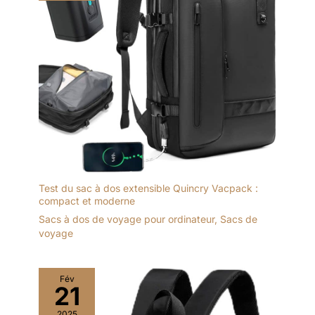
Test du sac à dos extensible Quincry Vacpack :
compact et moderne
Sacs à dos de voyage pour ordinateur
,
Sacs de
voyage
Fév
21
2025