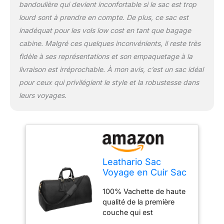
qualité, contracté et de
bandoulière qui devient inconfortable si le sac est trop
haute qualité sans rouille
lourd sont à prendre en compte. De plus, ce sac est
ou la décoloration, et
inadéquat pour les vols low cost en tant que bagage
plus récent avec le
cabine. Malgré ces quelques inconvénients, il reste très
temps. Couleur simple et
pure, cattlehide de haute
fidèle à ses représentations et son empaquetage à la
qualité, souplesse au
livraison est irréprochable. À mon avis, c’est un sac idéal
toucher et claire et une
pour ceux qui privilégient le style et la robustesse dans
texture fine. Design
leurs voyages.
classique et rétro,
manuel traditionnel Craft,
durable nylon couture et
excellente et exquise de
fabrication.
Leathario Sac
Voyage en Cuir Sac
Sport bandoulière
100% Vachette de haute
Homme à Main et à
qualité de la première
l'épaule Besace
couche qui est
Week-End Bagages
directement traité avec