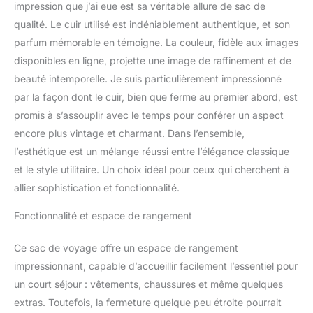
couche de vache. La
impression que j’ai eue est sa véritable allure de sac de
deuxième Vachette
qualité. Le cuir utilisé est indéniablement authentique, et son
couche est la couche
parfum mémorable en témoigne. La couleur, fidèle aux images
inférieure après une
coupe transversale avec
disponibles en ligne, projette une image de raffinement et de
revêtement en matériau
beauté intemporelle. Je suis particulièrement impressionné
synthétique. Il n'y a
par la façon dont le cuir, bien que ferme au premier abord, est
aucune différence visible
promis à s’assouplir avec le temps pour conférer un aspect
pour les 2 types de
cowhides, mais la
encore plus vintage et charmant. Dans l’ensemble,
première couche est plus
l’esthétique est un mélange réussi entre l’élégance classique
durable. Fermeture Éclair
et le style utilitaire. Un choix idéal pour ceux qui cherchent à
de qualité des
allier sophistication et fonctionnalité.
statistiques et lisse.
Réglable et amovible
Fonctionnalité et espace de rangement
ceinture scapulaire avec
portable et assumer plus
Ce sac de voyage offre un espace de rangement
de commodité. Doublure
en toile de haute qualité.
impressionnant, capable d’accueillir facilement l’essentiel pour
Robuste et résistant à
un court séjour : vêtements, chaussures et même quelques
l'abrasion en bas
extras. Toutefois, la fermeture quelque peu étroite pourrait
goujons pour la