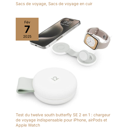
Sacs de voyage
,
Sacs de voyage en cuir
font un cadeau parfait!
Fév
7
2025
Test du twelve south butterfly SE 2 en 1 : chargeur
de voyage indispensable pour iPhone, airPods et
Apple Watch