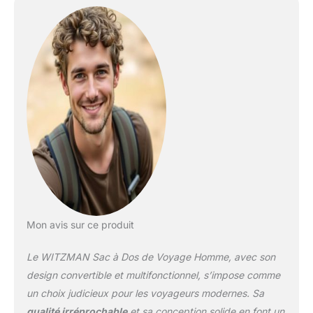
Conception multi-
poches : 1 poche
principale en forme de U
avec 2 poches ouvertes,
1 poche de chargement,
2 grandes poches
zippées, 1 poche pour
ordinateur portable de 16
pouces et une poche
pour iPad à l’intérieur ; 1
poche frontale moyenne
zippée avec 2 poches
ouvertes et poche à
l’intérieur ; 1 grande
poche zippée à rabat à
Mon avis sur ce produit
l’avant, 1 compartiment à
chaussures inférieur ; 1
Le WITZMAN Sac à Dos de Voyage Homme, avec son
poche latérale en filet ; 1
poche zippée à l’arrière
design convertible et multifonctionnel, s’impose comme
qui cache la sangle du
un choix judicieux pour les voyageurs modernes. Sa
sac à dos. Conception
qualité irréprochable
et sa conception solide en font un