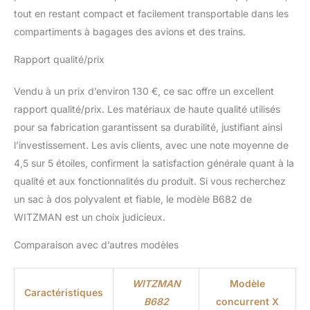
bandoulière réglable et
tout en restant compact et facilement transportable dans les
amovible, peut être utilisé
compartiments à bagages des avions et des trains.
comme sac de sport.
Poche polyvalente pour
Rapport qualité/prix
garder vos articles
organisés et faciles à
trouver. Cadeaux de
Vendu à un prix d’environ 130 €, ce sac offre un excellent
voyage d’adéquation
rapport qualité/prix. Les matériaux de haute qualité utilisés
pour les hommes et les
pour sa fabrication garantissent sa durabilité, justifiant ainsi
femmes qui aiment les
l’investissement. Les avis clients, avec une note moyenne de
voyages internationaux,
4,5 sur 5 étoiles, confirment la satisfaction générale quant à la
le camping, les voyages
d’une nuit. Dimension et
qualité et aux fonctionnalités du produit. Si vous recherchez
grande capacité : environ
un sac à dos polyvalent et fiable, le modèle B682 de
12,6 po L x 20,5 po H x
WITZMAN est un choix judicieux.
7,5 po l ; Poids : 1,78 kg
(3,91 lb). Une
Comparaison avec d’autres modèles
bandoulière amovible et
réglable de 29 à 52
pouces ; Peut contenir
WITZMAN
Modèle
Caractéristiques
votre ordinateur portable
B682
concurrent X
de 16 pouces, 2