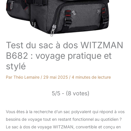
Test du sac à dos WITZMAN
B682 : voyage pratique et
stylé
Par
Théo Lemaire
/
29 mai 2025
/
4 minutes de lecture
5/5 - (8 votes)
Vous êtes à la recherche d’un sac polyvalent qui répond à vos
besoins de voyage tout en restant fonctionnel au quotidien ?
Le sac à dos de voyage WITZMAN, convertible et conçu en