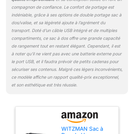
pratique du port USB et
compagnon de confiance. Le confort de portage est
du port casque : avec un
port de chargeur USB
indéniable, grâce à ses options de double portage sac à
intégré à l’extérieur et un
dos/valise, et sa légèreté ajoute à l’agrément du
câble de charge intégré à
transport. Doté d’un câble USB intégré et de multiples
l’intérieur, une grande
compartiments, ce sac à dos offre une grande capacité
commodité pour charger
vos articles électroniques
de rangement tout en restant élégant. Cependant, il est
en connectant votre
à noter qu’il ne vient pas avec une batterie externe pour
propre banque
le port USB, et il faudra prévoir de petits cadenas pour
d’alimentation. Vous offre
sécuriser ses contenus. Malgré ces légers inconvénients,
un moyen plus pratique
de charger votre
ce modèle affiche un rapport qualité-prix exceptionnel,
téléphone en mode
et son esthétique est très réussie.
mains libres. Sac à dos
multifonctionnel : Ce sac
à dos pour hommes est
livré avec une
bandoulière réglable et
amovible, peut être utilisé
comme sac de sport.
WITZMAN Sac à
Poche polyvalente pour