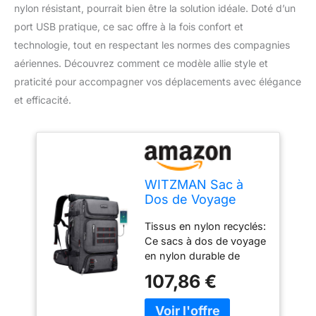
nylon résistant, pourrait bien être la solution idéale. Doté d’un
port USB pratique, ce sac offre à la fois confort et
technologie, tout en respectant les normes des compagnies
aériennes. Découvrez comment ce modèle allie style et
praticité pour accompagner vos déplacements avec élégance
et efficacité.
WITZMAN Sac à
Dos de Voyage
Homme Nylon
Tissus en nylon recyclés:
Convertible avec
Ce sacs à dos de voyage
USB
en nylon durable de
haute qualité, tissu de
107,86 €
reliable en polyester. Le
tissu est conçu pour une
fiabilité durable et peut