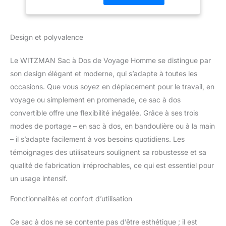
réduire la consommation
d'énergie et la pollution.
Structure du sac à dos -
Design et polyvalence
Conception multi-
poches : 1 poche
Le WITZMAN Sac à Dos de Voyage Homme se distingue par
principale en forme de U
avec 2 poches ouvertes,
son design élégant et moderne, qui s’adapte à toutes les
1 poche de chargement,
occasions. Que vous soyez en déplacement pour le travail, en
2 grandes poches
voyage ou simplement en promenade, ce sac à dos
zippées, 1 poche pour
convertible offre une flexibilité inégalée. Grâce à ses trois
ordinateur portable de 16
modes de portage – en sac à dos, en bandoulière ou à la main
pouces et une poche
pour iPad à l’intérieur ; 1
– il s’adapte facilement à vos besoins quotidiens. Les
poche frontale moyenne
témoignages des utilisateurs soulignent sa robustesse et sa
zippée avec 2 poches
qualité de fabrication irréprochables, ce qui est essentiel pour
ouvertes et poche à
un usage intensif.
l’intérieur ; 1 grande
poche zippée à rabat à
Fonctionnalités et confort d’utilisation
l’avant, 1 compartiment à
chaussures inférieur ; 1
poche latérale en filet ; 1
Ce sac à dos ne se contente pas d’être esthétique ; il est