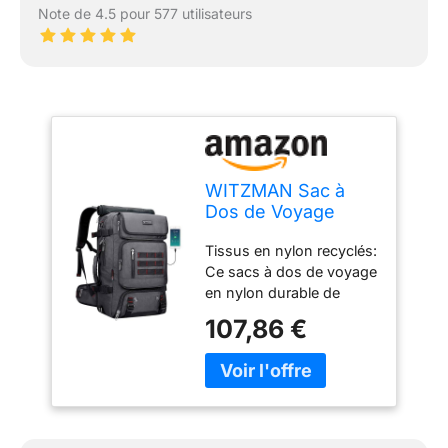
Note de 4.5 pour 577 utilisateurs
WITZMAN Sac à
Dos de Voyage
Homme Nylon
Tissus en nylon recyclés:
Convertible avec
Ce sacs à dos de voyage
USB
en nylon durable de
haute qualité, tissu de
107,86 €
reliable en polyester. Le
tissu est conçu pour une
fiabilité durable et peut
réduire la consommation
d'énergie et la pollution.
Structure du sac à dos -