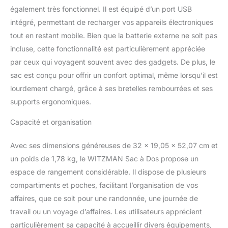
poche zippée à l’arrière
également très fonctionnel. Il est équipé d’un port USB
qui cache la sangle du
intégré, permettant de recharger vos appareils électroniques
sac à dos. Conception
tout en restant mobile. Bien que la batterie externe ne soit pas
pratique du port USB et
incluse, cette fonctionnalité est particulièrement appréciée
du port casque : avec un
port de chargeur USB
par ceux qui voyagent souvent avec des gadgets. De plus, le
intégré à l’extérieur et un
sac est conçu pour offrir un confort optimal, même lorsqu’il est
câble de charge intégré à
lourdement chargé, grâce à ses bretelles rembourrées et ses
l’intérieur, une grande
supports ergonomiques.
commodité pour charger
vos articles électroniques
Capacité et organisation
en connectant votre
propre banque
d’alimentation. Vous offre
Avec ses dimensions généreuses de 32 x 19,05 x 52,07 cm et
un moyen plus pratique
un poids de 1,78 kg, le WITZMAN Sac à Dos propose un
de charger votre
espace de rangement considérable. Il dispose de plusieurs
téléphone en mode
compartiments et poches, facilitant l’organisation de vos
mains libres. Sac à dos
affaires, que ce soit pour une randonnée, une journée de
multifonctionnel : Ce sac
à dos pour hommes est
travail ou un voyage d’affaires. Les utilisateurs apprécient
livré avec une
particulièrement sa capacité à accueillir divers équipements,