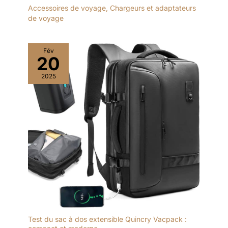
Accessoires de voyage
,
Chargeurs et adaptateurs
de voyage
Fév
20
2025
Test du sac à dos extensible Quincry Vacpack :