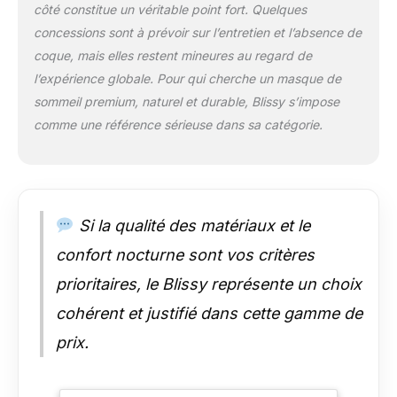
côté constitue un véritable point fort. Quelques
nocifs ou toxiques. Il
concessions sont à prévoir sur l’entretien et l’absence de
est également certifié
Oeko-Tex Standard
coque, mais elles restent mineures au regard de
100, ce qui signifie
l’expérience globale. Pour qui cherche un masque de
qu'il est sans danger
sommeil premium, naturel et durable, Blissy s’impose
pour vous et
comme une référence sérieuse dans sa catégorie.
l'environnement.
Anti-âge : Blissy Silk
aide à améliorer
l'apparence des
cheveux et de la
peau pendant le
Si la qualité des matériaux et le
sommeil.
confort nocturne sont vos critères
Contrairement à
d'autres fibres, telles
prioritaires, le Blissy représente un choix
que le coton, la soie
cohérent et justifié dans cette gamme de
aide à l'hydratation et
aide à prévenir le
prix.
ternissement, les
ridules et les rides.
Hypoallergénique : la