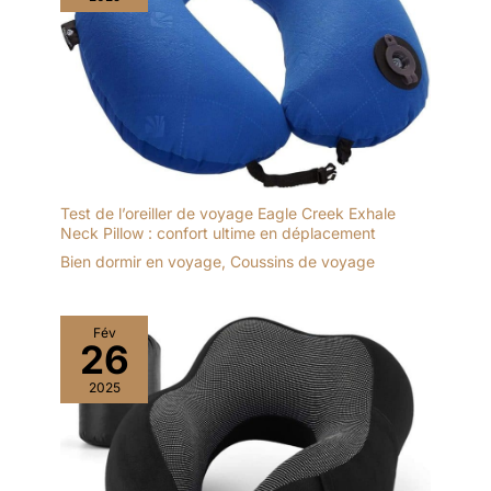
Test de l’oreiller de voyage Eagle Creek Exhale
Neck Pillow : confort ultime en déplacement
Bien dormir en voyage
,
Coussins de voyage
Fév
26
2025