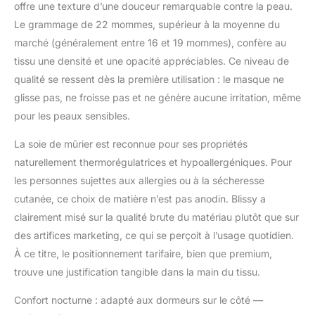
offre une texture d’une douceur remarquable contre la peau.
en fibres de qualité 6A
Le grammage de 22 mommes, supérieur à la moyenne du
de 22 mommes, ce
marché (généralement entre 16 et 19 mommes), confère au
masque gardera la
lumière à l'extérieur et
tissu une densité et une opacité appréciables. Ce niveau de
vous aidera à passer
qualité se ressent dès la première utilisation : le masque ne
une bonne nuit de
glisse pas, ne froisse pas et ne génère aucune irritation, même
sommeil. Pas de
pour les peaux sensibles.
produits chimiques
toxiques :
La soie de mûrier est reconnue pour ses propriétés
contrairement à
naturellement thermorégulatrices et hypoallergéniques. Pour
d'autres masques de
sommeil sur le marché,
les personnes sujettes aux allergies ou à la sécheresse
le nôtre est fabriqué
cutanée, ce choix de matière n’est pas anodin. Blissy a
sans produits
clairement misé sur la qualité brute du matériau plutôt que sur
chimiques nocifs ou
des artifices marketing, ce qui se perçoit à l’usage quotidien.
toxiques. Il est
également certifié
À ce titre, le positionnement tarifaire, bien que premium,
Oeko-Tex Standard
trouve une justification tangible dans la main du tissu.
100, ce qui signifie qu'il
est sans danger pour
Confort nocturne : adapté aux dormeurs sur le côté —
vous et