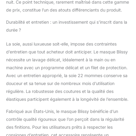
nuit. Ce point technique, rarement maîtrisé dans cette gamme
aux allergies et aux
sensibilités cutanées.
de prix, constitue l’un des atouts différenciants du produit.
Rétention de l'humidité
: Pure Blissy Silk
Durabilité et entretien : un investissement qui s’inscrit dans la
évacue l'humidité et
durée ?
aide à réguler la
température sans
La soie, aussi luxueuse soit-elle, impose des contraintes
absorber. Les mêmes
d’entretien que tout acheteur doit anticiper. Le masque Blissy
caractéristiques
naturelles permettent
nécessite un lavage délicat, idéalement à la main ou en
également à votre peau
machine avec un programme délicat et un filet de protection.
et à vos cheveux de
Avec un entretien approprié, la soie 22 mommes conserve sa
conserver l'humidité et
douceur et sa tenue sur de nombreux mois d’utilisation
la brillance.
régulière. La robustesse des coutures et la qualité des
élastiques participent également à la longévité de l’ensemble.
Fabriqué aux États-Unis, le masque Blissy bénéficie d’un
contrôle qualité rigoureux que l’on perçoit dans la régularité
des finitions. Pour les utilisateurs prêts à respecter les
consignes d’entretien, cet accessoire représente un