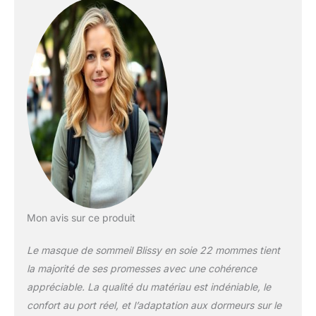
complètement la
lumière, notre
masque de sommeil
Blissy Silk est parfait
pour vous Fabriqué
en 100 % pure soie
de mûrier et en fibres
de qualité 6A de 22
mommes, ce masque
gardera la lumière à
l'extérieur et vous
aidera à passer une
bonne nuit de
sommeil. Pas de
produits chimiques
Mon avis sur ce produit
toxiques :
contrairement à
Le masque de sommeil Blissy en soie 22 mommes tient
d'autres masques de
la majorité de ses promesses avec une cohérence
sommeil sur le
marché, le nôtre est
appréciable. La qualité du matériau est indéniable, le
fabriqué sans
confort au port réel, et l’adaptation aux dormeurs sur le
produits chimiques