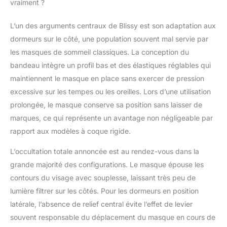
vraiment ?
l'environnement. Anti-
âge : Blissy Silk aide à
L’un des arguments centraux de Blissy est son adaptation aux
améliorer l'apparence
dormeurs sur le côté, une population souvent mal servie par
des cheveux et de la
peau pendant le
les masques de sommeil classiques. La conception du
sommeil.
bandeau intègre un profil bas et des élastiques réglables qui
Contrairement à
maintiennent le masque en place sans exercer de pression
d'autres fibres, telles
excessive sur les tempes ou les oreilles. Lors d’une utilisation
que le coton, la soie
aide à l'hydratation et
prolongée, le masque conserve sa position sans laisser de
aide à prévenir le
marques, ce qui représente un avantage non négligeable par
ternissement, les
rapport aux modèles à coque rigide.
ridules et les rides.
Hypoallergénique : la
L’occultation totale annoncée est au rendez-vous dans la
soie Blissy Silk est non
grande majorité des configurations. Le masque épouse les
seulement douce, mais
a des propriétés
contours du visage avec souplesse, laissant très peu de
hypoallergéniques
lumière filtrer sur les côtés. Pour les dormeurs en position
naturelles, ce qui en fait
latérale, l’absence de relief central évite l’effet de levier
le matériau parfait pour
souvent responsable du déplacement du masque en cours de
les personnes sujettes