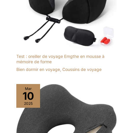
Test : oreiller de voyage Emgthe en mousse à
mémoire de forme
Bien dormir en voyage
,
Coussins de voyage
Mar
10
2025