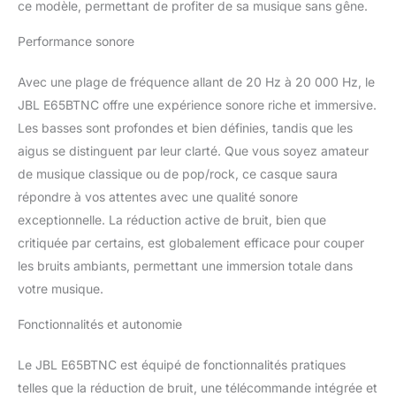
active du bruit du
ce modèle, permettant de profiter de sa musique sans gêne.
E65BTNC – Ce casque
Performance sonore
ergonomique est conçu
avec des matériaux doux
: idéal pour un port
Avec une plage de fréquence allant de 20 Hz à 20 000 Hz, le
prolongé Passez
JBL E65BTNC offre une expérience sonore riche et immersive.
facilement d'un appareil
Les basses sont profondes et bien définies, tandis que les
à l'autre grâce à la
aigus se distinguent par leur clarté. Que vous soyez amateur
commutation simple : si
vous avez un appel
de musique classique ou de pop/rock, ce casque saura
lorsque vous regardez
répondre à vos attentes avec une qualité sonore
une vidéo, le casque
exceptionnelle. La réduction active de bruit, bien que
bascule directement sur
critiquée par certains, est globalement efficace pour couper
votre portable Livraison :
1x casque E65BTNC / 1x
les bruits ambiants, permettant une immersion totale dans
câble détachable / 1x
votre musique.
câble d'alimentation / 1x
housse de transport /
Fonctionnalités et autonomie
Carte d’avertissement /
Fiche de sécurité / Guide
Le JBL E65BTNC est équipé de fonctionnalités pratiques
de démarrage rapide –
telles que la réduction de bruit, une télécommande intégrée et
Noir mat