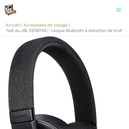
Aller
Rechercher
au
contenu
Accueil
Accessoires de voyage
Test du JBL E65BTNC : casque Bluetooth à réduction de bruit