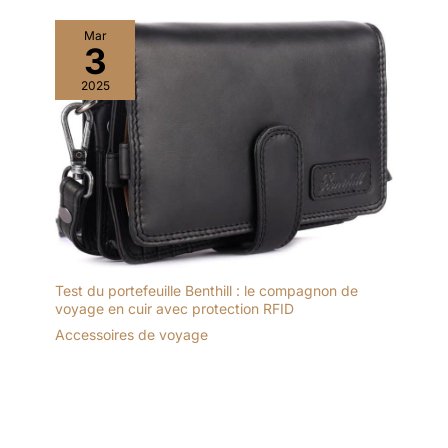
Mar
3
2025
Test du portefeuille Benthill : le compagnon de
voyage en cuir avec protection RFID
Accessoires de voyage