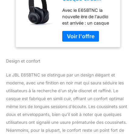
auriculaire -
Avec le E65BTNC la
Écouteurs
nouvelle ère de l'audio
Bluetooth sans fil à
est arrivée : un casque
réduction de bruit -
sans fil à réduction de
Avec kit mains-
bruit active intégrée et le
libres - Autonomie
plaisir de basses
jusqu'à 24 hrs -
profondes et puissantes
Noir mat
avec un son légendaire
Design et confort
JBL Batterie déchargée ?
Pas question. Ce casque
est entièrement chargé
Le JBL E65BTNC se distingue par un design élégant et
en seulement 2 heures et
moderne, avec une finition en noir mat qui saura séduire les
assure 24 heures*
utilisateurs à la recherche d’un style discret et raffiné. Le
d'expérience musicale.
casque est fabriqué en simili cuir, offrant un confort optimal
Pour une diffusion
Bluetooth sans câbles &
même lors de longues sessions d’écoute. Les coussinets sont
sans frustration Obtenir
doux et enveloppants, bien qu’il soit à noter que quelques
une isolation parfaite est
utilisateurs ont signalé une usure prématurée des coussinets.
désormais possible
Néanmoins, pour la plupart, le confort reste un point fort de
grâce à la réduction