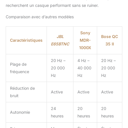
recherchent un casque performant sans se ruiner.
Comparaison avec d’autres modèles
Sony
JBL
Bose QC
Caractéristiques
MDR-
E65BTNC
35 II
1000X
20 Hz –
4 Hz –
20 Hz –
Plage de
20 000
40 000
20 000
fréquence
Hz
Hz
Hz
Réduction de
Active
Active
Active
bruit
24
20
20
Autonomie
heures
heures
heures