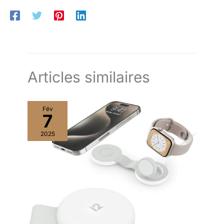
kristallklarem Sound Ständiger Begleiter: Dank des faltbaren
Designs können die Kopfhörer überall hin mitgenommen und
aufgrund der leichten und gepolsterten Materialien
stundenlang angenehm getragen werden Lieferumfang: 1 x JBL
Tune 780 NC Kopfhörer in Schwarz / 1 x USB-C-Ladekabel,
abnehmbares Audiokabel / Warnhinweis, Kurzanleitung
Articles similaires
Fév
7
2025