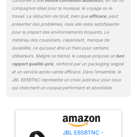
combinée à une
bonne connexion Bluetooth
, en fait un
une vidéo, le casque
compagnon idéal pour la musique, le voyage ou le
bascule directement sur
travail. La réduction de bruit, bien que
efficace
, peut
votre portable Livraison :
présenter des problèmes, mais elle reste satisfaisante
1x casque E65BTNC / 1x
câble détachable / 1x
pour la plupart des environnements bruyants. Le
câble d'alimentation / 1x
matériau des coussinets, cependant, manque de
housse de transport /
durabilité, ce qui peut être un frein pour certains
Carte d’avertissement /
utilisateurs. Malgré ce bémol, le casque propose un
bon
Fiche de sécurité / Guide
de démarrage rapide –
rapport qualité-prix
, renforcé par un packaging soigné
Noir mat
et un service après-vente efficace. Dans l’ensemble, le
JBL E65BTNC représente un choix judicieux pour ceux
qui cherchent un casque performant et abordable.
JBL E65BTNC -