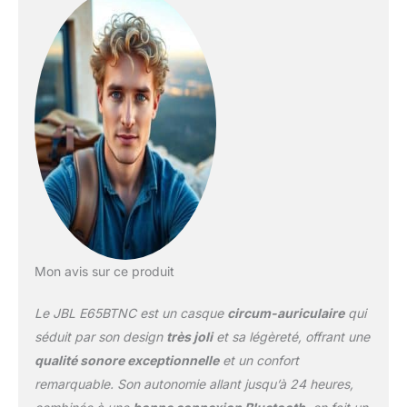
Pas question. Ce casque
est entièrement chargé
en seulement 2 heures et
assure 24 heures*
d'expérience musicale.
Pour une diffusion
Bluetooth sans câbles &
sans frustration Obtenir
une isolation parfaite est
désormais possible
grâce à la réduction
active du bruit du
E65BTNC – Ce casque
ergonomique est conçu
avec des matériaux doux
Mon avis sur ce produit
: idéal pour un port
prolongé Passez
Le JBL E65BTNC est un casque
circum-auriculaire
qui
facilement d'un appareil
séduit par son design
très joli
et sa légèreté, offrant une
à l'autre grâce à la
qualité sonore exceptionnelle
et un confort
commutation simple : si
remarquable. Son autonomie allant jusqu’à 24 heures,
vous avez un appel
lorsque vous regardez