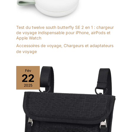
Test du twelve south butterfly SE 2 en 1 : chargeur
de voyage indispensable pour iPhone, airPods et
Apple Watch
Accessoires de voyage
,
Chargeurs et adaptateurs
de voyage
Fév
22
2025