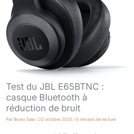
Test du JBL E65BTNC :
casque Bluetooth à
réduction de bruit
Par
Bruno Sala
/
22 octobre 2025
/
5 minutes de lecture