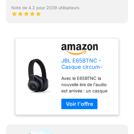
Note de 4.2 pour 2039 utilisateurs
JBL E65BTNC -
Casque circum-
auriculaire -
Avec le E65BTNC la
Écouteurs
nouvelle ère de l'audio
Bluetooth sans fil à
est arrivée : un casque
réduction de bruit -
sans fil à réduction de
Avec kit mains-
bruit active intégrée et le
libres - Autonomie
plaisir de basses
jusqu'à 24 hrs -
profondes et puissantes
Noir mat
avec un son légendaire
JBL Batterie déchargée ?