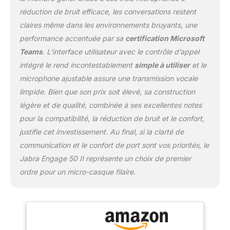
permettant de décrocher
réduction de bruit efficace, les conversations restent
les appels, désactiver le
claires même dans les environnements bruyants, une
micro et régler le volume
performance accentuée par sa
certification Microsoft
Contenu : micro-casque
Teams
. L’interface utilisateur avec le contrôle d’appel
stéréo filaire Jabra
Engage 50 II MS avec
intégré le rend incontestablement
simple à utiliser
et le
unité de contrôle d’appel
microphone ajustable assure une transmission vocale
Link, câble de
limpide. Bien que son prix soit élevé, sa construction
chargement USB-A et
légère et de qualité, combinée à ses excellentes notes
étui de voyage - Poids
du micro-casque : 65 g
pour la compatibilité, la réduction de bruit et le confort,
Le produit est garanti 3
justifie cet investissement. Au final, si la clarté de
ans - enregistrement
communication et le confort de port sont vos priorités, le
requis
Jabra Engage 50 II représente un choix de premier
ordre pour un micro-casque filaire.