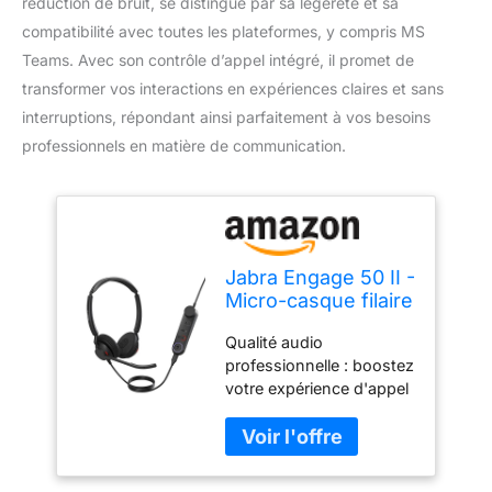
réduction de bruit, se distingue par sa légèreté et sa
compatibilité avec toutes les plateformes, y compris MS
Teams. Avec son contrôle d’appel intégré, il promet de
transformer vos interactions en expériences claires et sans
interruptions, répondant ainsi parfaitement à vos besoins
professionnels en matière de communication.
Jabra Engage 50 II -
Micro-casque filaire
stéréo avec
Qualité audio
contrôle d’appel
professionnelle : boostez
Link - 3 micros à
votre expérience d'appel
réduction de bruit,
et saisissez toutes les
ultra-léger, USB-A -
nuances grâce au
Certifié MS Teams,
système à 3 micros et à
fonctionne avec
la technologie
toutes les