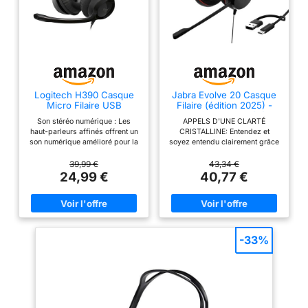
client améliorée : le
logiciel gratuit Engage+
analyse les appels en
temps réel (bruit de fond,
moments de silence,
interruptions…) pour
améliorer la satisfaction
Logitech H390 Casque
Jabra Evolve 20 Casque
Micro Filaire USB
Filaire (édition 2025) -
des clients Collaboration
Casque Filaire Stéréo
fluide : micro-casque
Son stéréo numérique : Les
APPELS D'UNE CLARTÉ
Oreille pour Le Bureau et
haut-parleurs affinés offrent un
CRISTALLINE: Entendez et
certifié Microsoft Teams
Le Travail à Domicile -
son numérique amélioré pour la
soyez entendu clairement grâce
Contrôle des appels -
livré avec une unité de
musique, les appels, les
aux microphones antibruit
Certifié MS Teams -
réunions et plus encore Micro
avancés pour une
39,99 €
43,34 €
contrôle d'appel
Connectivité USB-C/A -
Anti-Bruit Rotatif : Réduit le bruit
communication transparente.
24,99 €
40,77 €
Noir
permettant de décrocher
de fond indésirable pour des
CONFORT LÉGÈREMENT:
les appels, désactiver le
conversations claires ; le bras
Profitez d'un confort tout au
articulé rotatif peut être replié
long de la journée grâce à sa
micro et régler le volume
lorsque vous ne l'utilisez pas
conception légère et à ses
Contenu : micro-casque
Commandes En Ligne Pratiques
coussinets en mousse ou en
: Des commandes en ligne
similicuir qui ne vous
stéréo filaire Jabra
-33%
simples sur le câble de casque
alourdiront pas pendant les
Engage 50 II MS avec
vous permettent de régler le
longues réunions ou les appels.
unité de contrôle d’appel
volume ou de mettre les appels
INSTALLATION SANS EFFORT: Il
en sourdine sans interruption
suffit de brancher le casque sur
Link, câble de
Casque USB pour Ordinateur
votre ordinateur portable via
chargement USB-A et
Plug-and-Play Il suffit de
USB-A ou USB-C pour l'utiliser
brancher le connecteur USB-A
immédiatement, et les