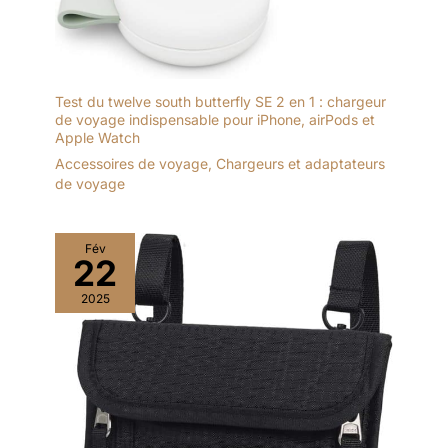
Test du twelve south butterfly SE 2 en 1 : chargeur
de voyage indispensable pour iPhone, airPods et
Apple Watch
Accessoires de voyage
,
Chargeurs et adaptateurs
de voyage
Fév
22
2025