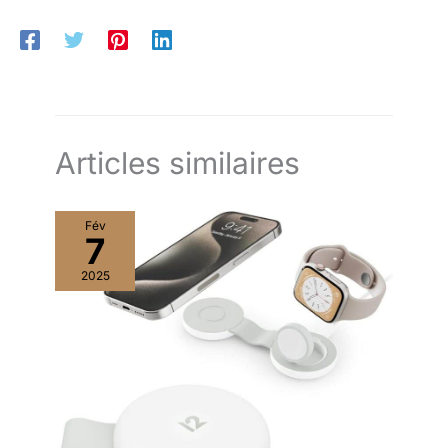
bandeau léger est doté d'embouts en mousse pivotants pour
un confort durable tout au long de la journée Compatible avec :
La plupart des applications d'appels vidéo sur la majorité des
plateformes et systèmes d'exploitation, Windows ou Apple
macOS, Chrome OS, Port USB (Port de type A ou adaptateur)
Articles similaires
Fév
7
2025