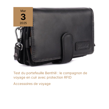
Mar
3
2025
Test du portefeuille Benthill : le compagnon de
voyage en cuir avec protection RFID
Accessoires de voyage