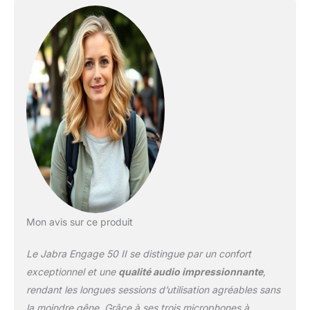
pour optimiser le son
entrant Confort prolongé
: coussinets d'oreille
inclinés ultra légers avec
structure ajourée pour
une pression réduite et
une tenue adaptée.
Protection auditive avec
la technologie Jabra
Safetone Expérience
client améliorée : le
logiciel gratuit Engage+
analyse les appels en
temps réel (bruit de fond,
moments de silence,
interruptions…) pour
Mon avis sur ce produit
améliorer la satisfaction
des clients Collaboration
Le Jabra Engage 50 II se distingue par un confort
fluide : micro-casque
exceptionnel et une
qualité audio impressionnante
,
certifié Microsoft Teams
rendant les longues sessions d’utilisation agréables sans
livré avec une unité de
la moindre gêne. Grâce à ses trois microphones à
contrôle d'appel