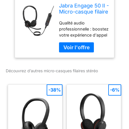
Jabra Engage 50 II -
Micro-casque filaire
stéréo avec
Qualité audio
contrôle d’appel
professionnelle : boostez
Link - 3 micros à
votre expérience d'appel
réduction de bruit,
et saisissez toutes les
ultra-léger, USB-A -
nuances grâce au
Certifié MS Teams,
système à 3 micros et à
fonctionne avec
la technologie
toutes les
BalancedVoice, conçus
plateformes - Noir
Découvrez d’autres micro-casques filaires stéréo
pour optimiser le son
entrant Confort prolongé
: coussinets d'oreille
inclinés ultra légers avec
-38%
-6%
structure ajourée pour
une pression réduite et
une tenue adaptée.
Protection auditive avec
la technologie Jabra
Safetone Expérience