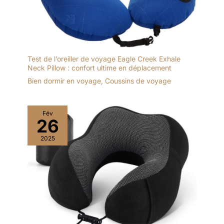
Test de l’oreiller de voyage Eagle Creek Exhale
Neck Pillow : confort ultime en déplacement
Bien dormir en voyage
,
Coussins de voyage
Fév
26
2025