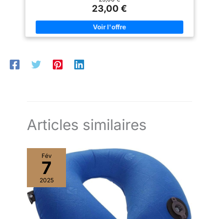
nettoyage et assure un confort durable Facile à transporter :
23,00 €
grâce au système de transport pratique à bouton-pression, le
coussin peut être transporté de manière compacte – Parfait
pour l'avion, la voiture, le train ou les week-ends Design
ergonomique : la forme ergonomique soutient la tête et le cou
de manière ciblée, favorise un repos réparateur en
déplacement et réduit les tensions Accessoire idéal pour les
voyages : léger, confortable et idéal comme complément à
votre équipement de voyage pour plus de détente en
déplacement
Articles similaires
Fév
7
2025