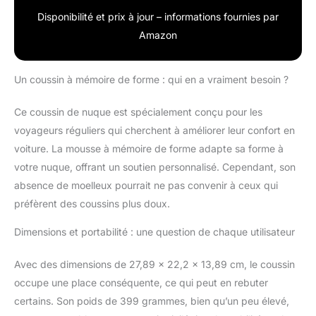
Disponibilité et prix à jour – informations fournies par
Amazon
Un coussin à mémoire de forme : qui en a vraiment besoin ?
Ce coussin de nuque est spécialement conçu pour les
voyageurs réguliers qui cherchent à améliorer leur confort en
voiture. La mousse à mémoire de forme adapte sa forme à
votre nuque, offrant un soutien personnalisé. Cependant, son
absence de moelleux pourrait ne pas convenir à ceux qui
préfèrent des coussins plus doux.
Dimensions et portabilité : une question de chaque utilisateur
Avec des dimensions de 27,89 x 22,2 x 13,89 cm, le coussin
occupe une place conséquente, ce qui peut en rebuter
certains. Son poids de 399 grammes, bien qu’un peu élevé,