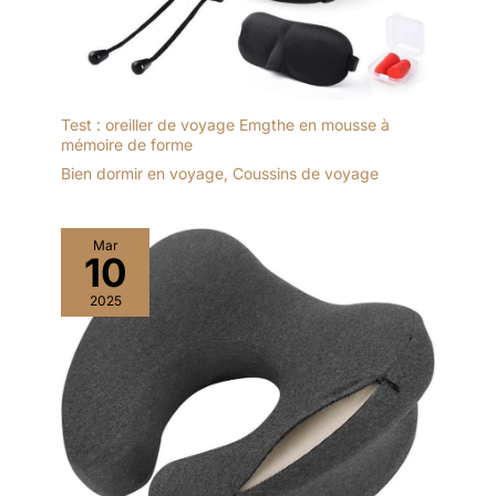
Test : oreiller de voyage Emgthe en mousse à
mémoire de forme
Bien dormir en voyage
,
Coussins de voyage
Mar
10
2025