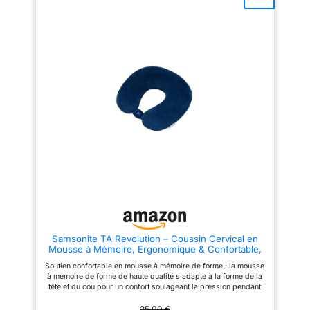
grâce au système de transport
d'entretien : la housse douce et
pratique à bouton-pression, le
amovible est facile à nettoyer et
coussin peut être transporté de
assure une sensation de confort
manière compacte – Parfait pour
durable Facile à transporter et
l'avion, la voiture, le train ou les
compact : malgré un soutien de
week-ends Design
haute qualité, l'oreiller reste
ergonomique : la forme
léger et compact - parfait pour
ergonomique soutient la tête et
les bagages à main, sac à dos
le cou de manière ciblée,
ou sac de voyage Look et
favorise un repos réparateur en
toucher haut de gamme
déplacement et réduit les
tensions Accessoire idéal pour
les voyages : léger, confortable
et idéal comme complément à
votre équipement de voyage
pour plus de détente en
déplacement
Samsonite TA Revolution – Coussin Cervical en
Mousse à Mémoire, Ergonomique & Confortable,
Coussin de Voyage pour Avion, Voiture & Voyages,
Soutien confortable en mousse à mémoire de forme : la mousse
Bleu (Midnight Blue)
à mémoire de forme de haute qualité s'adapte à la forme de la
tête et du cou pour un confort soulageant la pression pendant
les voyages Housse en polaire amovible : la housse en polaire
douce et amovible peut être facilement retirée pour le
25,00 €