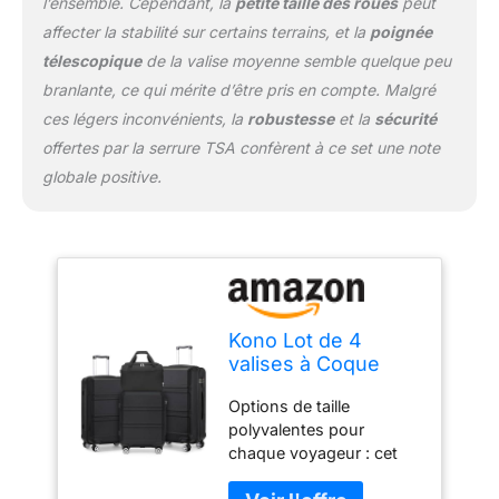
l’ensemble. Cependant, la
petite taille des roues
peut
que vos articles sont
affecter la stabilité sur certains terrains, et la
poignée
bien protégés contre les
télescopique
de la valise moyenne semble quelque peu
rigueurs du voyage.
branlante, ce qui mérite d’être pris en compte. Malgré
Fonctionnalités avancées
pour plus de commodité
ces légers inconvénients, la
robustesse
et la
sécurité
et de sécurité : chaque
offertes par la serrure TSA confèrent à ce set une note
valise est équipée d'un
globale positive.
verrou TSA, offrant une
sécurité accrue pour vos
effets personnels. La
poignée télescopique est
réglable à 3 hauteurs
différentes, pour
répondre aux voyageurs
Kono Lot de 4
de toute stature, tandis
valises à Coque
que les doubles roues
Rigide légère avec
pivotantes à 360 degrés
Options de taille
Serrure TSA et Sac
offrent une maniabilité
polyvalentes pour
de Cabine Ryanair,
fluide, ce qui rend la
chaque voyageur : cet
Noir, 4 Piece Sets,
navigation dans les
ensemble de 4 valises
Ensembles de
aéroports très