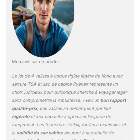
30 cm, 4 kg, 100 l) et un
sac de cabine Ryanair
(40 x 20 x 20 x 20 x 20
cm). 5 cm. 45 kg, 20 l)
Que vous alliez pour un
court voyage d'affaires
ou de longues vacances,
cet ensemble est ce qu'il
vous faut. Matériaux
durables pour un voyage
Mon avis sur ce produit
en toute sécurité : notre
ensemble de bagages
Le lot de 4 valises à coque rigide légère de Kono avec
est fabriqué en ABS
serrure TSA et sac de cabine Ryanair représente un
rigide pour les valises,
choix judicieux pour quiconque cherche à voyager léger
offrant une clôture
sans compromettre la robustesse. Avec un
bon rapport
robuste et sûre pour vos
effets personnels. Le sac
qualité-prix
, ces valises se démarquent par leur
de voyage est fabriqué
légèreté
et leur capacité à optimiser l’espace de
en tissu Oxford de haute
rangement. Les fermetures éclair, faciles à manipuler, et
qualité, offrant durabilité
la
solidité du sac cabine
ajoutent à la praticité de
et finition élégante. Cette
combinaison garantit