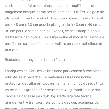
x 26 cm, 3,1 kg, 64 L),
s’imbrique parfaitement dans une autre, simplifiant ainsi le
une valise de 74 x 48 x
rangement lorsque les valises ne sont pas utilisées. Ce gain de
30 cm, 4 kg, 100 l) et un
sac de cabine Ryanair
place est un véritable atout. Avec des dimensions allant de 74
(40 x 20 x 20 x 20 x 20
cm x 48 cm x 30 cm pour la plus grande à 40 cm x 40 cm x
cm). 5 cm. 45 kg, 20 l)
30 cm pour le sac de cabine Ryanair, ce set s’adapte à tous
Que vous alliez pour un
les besoins de voyage. Le design épuré et moderne, associé à
court voyage d'affaires
ou de longues vacances,
une finition soignée, fait de ces valises un choix esthétique et
cet ensemble est ce qu'il
pratique.
vous faut. Matériaux
durables pour un voyage
Robustesse et légèreté des matériaux
en toute sécurité : notre
ensemble de bagages
Fabriquées en ABS, les valises Kono parviennent à combiner
est fabriqué en ABS
robustesse et légèreté. Ce matériau assure une bonne
rigide pour les valises,
protection des affaires, tout en maintenant un poids réduit. La
offrant une clôture
robuste et sûre pour vos
valise la plus grande pèse seulement 4 kg, tandis que le sac
effets personnels. Le sac
cabine ne dépasse pas 0,45 kg. Cette légèreté facilite
de voyage est fabriqué
grandement le transport, surtout lors des déplacements où
en tissu Oxford de haute
chaque kilo compte. Les valises, bien que non extensibles,