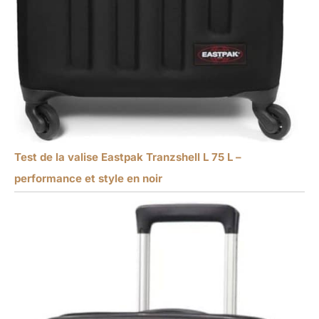
Test de la valise Eastpak Tranzshell L 75 L –
performance et style en noir