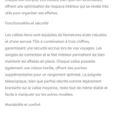
qualité, offrant durabilité
et finition élégante. Cette
offrent une optimisation de l’espace intérieur qui se révèle très
combinaison garantit
utile pour organiser ses affaires.
que vos articles sont
bien protégés contre les
Fonctionnalités et sécurité
rigueurs du voyage.
Fonctionnalités avancées
Les valises Kono sont équipées de fermetures éclair robustes
pour plus de commodité
et d’une serrure TSA à combinaison à trois chiffres,
et de sécurité : chaque
garantissant une sécurité accrue lors de vos voyages. Les
valise est équipée d'un
verrou TSA, offrant une
sangles de contention et le filet intérieur permettent de bien
sécurité accrue pour vos
maintenir les affaires en place. Chaque valise possède
effets personnels. La
également une cloison textile, offrant des poches
poignée télescopique est
supplémentaires pour un rangement optimisé. La poignée
réglable à 3 hauteurs
différentes, pour
télescopique, bien que parfois décrite comme légèrement
répondre aux voyageurs
branlante sur la valise moyenne, reste tout de même stable et
de toute stature, tandis
facile à manipuler sur les autres modèles.
que les doubles roues
pivotantes à 360 degrés
Maniabilité et confort
offrent une maniabilité
fluide, ce qui rend la