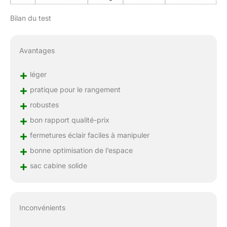
emballer des objets
essentiels, des
Bilan du test
vêtements et plus
encore, vous assurant
que vous êtes bien
Avantages
équipé pour toute
aventure. Que ce soit en
+
léger
avion, en mer ou par
terre, cet ensemble offre
+
pratique pour le rangement
des solutions pratiques
+
robustes
pour transporter vos
+
affaires en toute sécurité
bon rapport qualité-prix
et avec style.
+
fermetures éclair faciles à manipuler
+
bonne optimisation de l’espace
+
sac cabine solide
Inconvénients