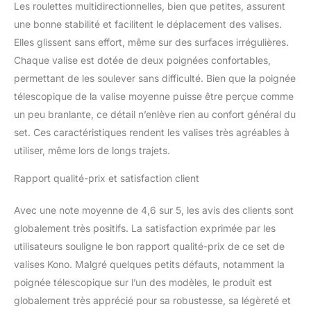
Les roulettes multidirectionnelles, bien que petites, assurent
navigation dans les
une bonne stabilité et facilitent le déplacement des valises.
aéroports très
fréquentés un jeu
Elles glissent sans effort, même sur des surfaces irrégulières.
d'enfant. Sac cabine
Chaque valise est dotée de deux poignées confortables,
Ryanair avec design
permettant de les soulever sans difficulté. Bien que la poignée
polyvalent : le sac de
télescopique de la valise moyenne puisse être perçue comme
voyage est conçu pour
être polyvalent et
un peu branlante, ce détail n’enlève rien au confort général du
pratique. Il peut être
set. Ces caractéristiques rendent les valises très agréables à
porté à la main, porté sur
utiliser, même lors de longs trajets.
le dos ou solidement
attaché à une valise. Ses
Rapport qualité-prix et satisfaction client
dimensions sont
compatibles avec
Avec une note moyenne de 4,6 sur 5, les avis des clients sont
plusieurs compagnies
globalement très positifs. La satisfaction exprimée par les
aériennes, y compris
Ryanair, easyJet, British
utilisateurs souligne le bon rapport qualité-prix de ce set de
Airways, Jet2,
valises Kono. Malgré quelques petits défauts, notamment la
Norwegian, Quatar, Wizz
poignée télescopique sur l’un des modèles, le produit est
Air et ainsi de suite, ce
globalement très apprécié pour sa robustesse, sa légèreté et
qui en fait un bagage à