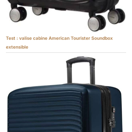
Test : valise cabine American Tourister Soundbox
extensible