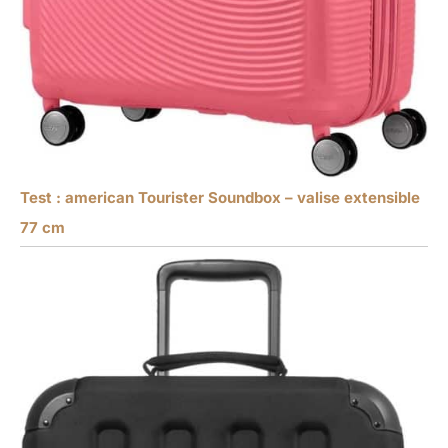
Test : american Tourister Soundbox – valise extensible
77 cm