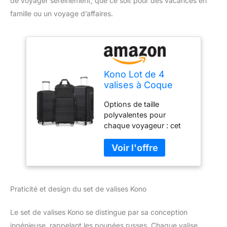
de voyager sereinement, que ce soit pour des vacances en
famille ou un voyage d’affaires.
Kono Lot de 4
valises à Coque
Rigide légère avec
Options de taille
Serrure TSA et Sac
polyvalentes pour
de Cabine Ryanair,
chaque voyageur : cet
Noir, 4 Piece Sets,
ensemble de 4 valises
Ensembles de
comprend une variété de
Bagages
tailles pour répondre à
tous vos besoins de
voyage. L'ensemble
Praticité et design du set de valises Kono
comprend une valise de
50,8 cm (55 x 40 x 22
cm, 2,5 kg, 38 L), une
Le set de valises Kono se distingue par sa conception
valise de 61 cm (65 x 41
ingénieuse, rappelant les poupées russes. Chaque valise