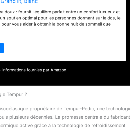
Grand lit, Blanc
xtra doux : fournit l'équilibre parfait entre un confort luxueux et
 un soutien optimal pour les personnes dormant sur le dos, le
re pour vous aider à obtenir la bonne nuit de sommeil que
ousse à mémoire de forme qui soulage la pression : le
€
 signature s'adapte sans effort à votre forme unique pour
rieur de la tête, du cou et des épaules afin que vous puissiez
n vous sentant rafraîchi. Matériau ultra adaptable : peut être
ressé pour le voyage et reprend rapidement sa forme le
n soutien supérieur la nuit et un alignement après un an.
en machine : l'oreiller discret est protégé par une housse en
r – informations fournies par Amazon
yester de qualité supérieure ultra douce et respirante qui peut
lavée en machine si nécessaire pour un nettoyage facile.
s grand lit : parfait pour les très grands lits et offre
espace pour reposer votre tête confortablement quand il est
gie Tempur ?
coucher.
scoélastique propriétaire de Tempur-Pedic, une technologi
puis plusieurs décennies. La promesse centrale du fabricant
thermique active grâce à la technologie de refroidissement