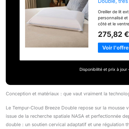
Double, très 
Oreiller de lit e
personnalisé et
côté et le vent
vous méritez. M
275,82 
matériau Tempur
un soutien supé
vous réveiller e
facilement comp
matin, offrant u
Housse lavable 
Disponibilité et prix à jou
tricot 100 % pol
être retirée et 
Oreiller pour trè
suffisamment d'
Conception et matériaux : que vaut vraiment la technolo
temps de vous 
Le Tempur-Cloud Breeze Double repose sur la mousse vi
issue de la recherche spatiale NASA et perfectionnée de
double : un soutien cervical adaptatif et une régulation 