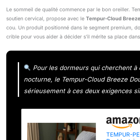
Le sommeil de qualité commence par le bon oreiller. Te
soutien cervical, propose avec le
Tempur-Cloud Breeze
cou. Un produit positionné dans le segment premium, don
crible pour vous aider à décider s’il mérite sa place dan
Pour les dormeurs qui cherchent à co
nocturne, le Tempur-Cloud Breeze Doubl
sérieusement à ces deux exigences s
TEMPUR-PEDI