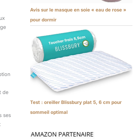
Avis sur le masque en soie « eau de rose »
aux
pour dormir
age
ption
t de
Test : oreiller Blissbury plat 5, 6 cm pour
sommeil optimal
s ses
t