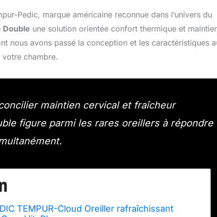
mpur-Pedic, marque américaine reconnue dans l’univers du
 Double
une solution orientée confort thermique et maintie
t nous avons passé la conception et les caractéristiques a
s votre chambre.
ncilier maintien cervical et fraîcheur
e figure parmi les rares oreillers à répondre
imultanément.
C TEMPUR-Cloud Oreiller rafraîchissant