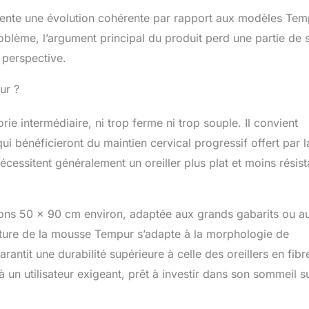
résente une évolution cohérente par rapport aux modèles Tem
oblème, l’argument principal du produit perd une partie de 
n perspective.
ur ?
ie intermédiaire, ni trop ferme ni trop souple. Il convient
ui bénéficieront du maintien cervical progressif offert par l
cessitent généralement un oreiller plus plat et moins résist
nsions 50 x 90 cm environ, adaptée aux grands gabarits ou a
cture de la mousse Tempur s’adapte à la morphologie de
 garantit une durabilité supérieure à celle des oreillers en fibr
 un utilisateur exigeant, prêt à investir dans son sommeil su