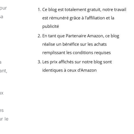
pur
sa
a
ant,
ux
es
r le