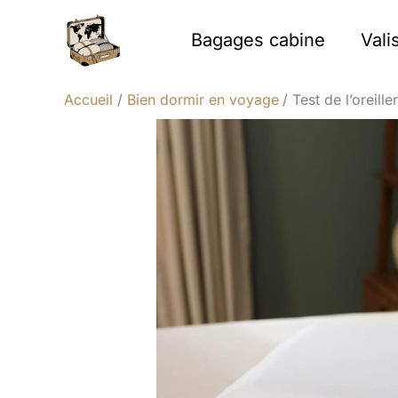
Aller
au
Bagages cabine
Vali
contenu
Accueil
Bien dormir en voyage
Test de l’oreil