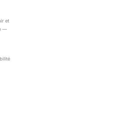
ir et
ne —
ilité