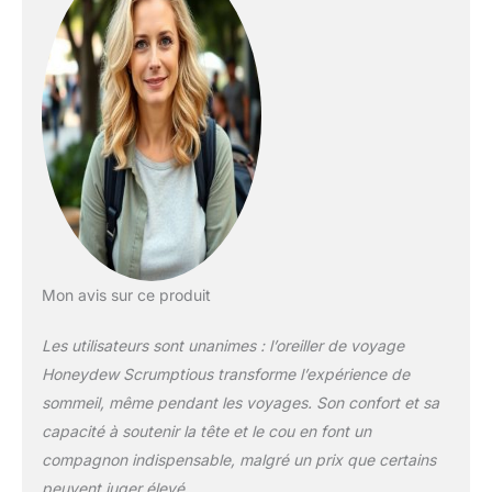
signifie qu'il est sans
danger pour tout le
monde, y compris les
bébés. Compact et
portable : l'oreiller de
voyage Scrumptious
offre l'expérience du
coussin de nuque de
taille normale dans
un petit paquet.
Mesurant 53,3 x
30,5 cm, il est parfait
pour les équipements
Mon avis sur ce produit
de randonnée, le
camping et pour une
Les utilisateurs sont unanimes : l’oreiller de voyage
utilisation en plein air.
Honeydew Scrumptious transforme l’expérience de
Chaque oreiller est
sommeil, même pendant les voyages. Son confort et sa
livré avec sa propre
taie d'oreiller et son
capacité à soutenir la tête et le cou en font un
sac de transport qui
compagnon indispensable, malgré un prix que certains
est conçu pour
peuvent juger élevé.