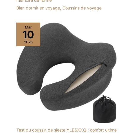
mémoire de forme
méritez.
Bien dormir en voyage
,
Coussins de voyage
Mar
10
2025
Test du coussin de sieste YLBSXXQ : confort ultime