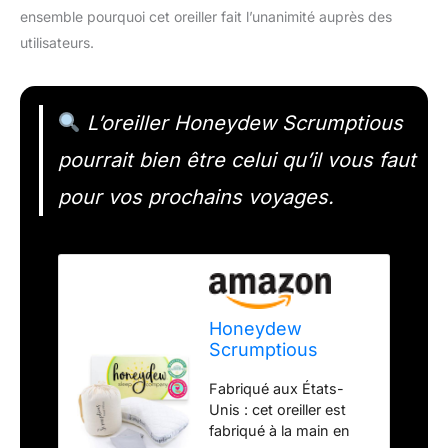
ensemble pourquoi cet oreiller fait l’unanimité auprès des
utilisateurs.
L’oreiller Honeydew Scrumptious
pourrait bien être celui qu’il vous faut
pour vos prochains voyages.
Honeydew
Scrumptious
Oreiller de Voyage
Fabriqué aux États-
– Fabriqué aux
Unis : cet oreiller est
États-Unis avec
fabriqué à la main en
Remplissage de