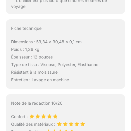
L’oreiller est plus lourd que d’autres modèles de
monde meilleur grâce
voyage
au sommeil. Nous
fabriquons des
produits de couchage
Fiche technique
haut de gamme, tels
que des oreillers
Dimensions : 53,34 x 30,48 x 0,1 cm
fermes et des
accessoires en mettant
Poids : 1,36 kg
l'accent sur
Épaisseur : 12 pouces
l'amélioration de votre
Type de tissu : Viscose, Polyester, Élasthanne
qualité de sommeil.
Résistant à la moisissure
Allez-y et améliorez
votre repos. Faites-
Entretien : Lavage en machine
nous confiance, vous
le méritez.
Note de la rédaction 16/20
Confort :
Qualité des matériaux :