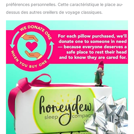
articles de literie en
préférences personnelles. Cette caractéristique le place au-
utilisant des matériaux
dessus des autres oreillers de voyage classiques.
exclusifs. Presque
toutes les autres
entreprises d'oreillers
dans le monde sous-
traitent la fabrication de
leurs oreillers et
utilisent des restes de
mousse laissés par la
fabrication de matelas.
Chez Honeydew, nos
oreillers en peluche
pour adultes sont
fabriqués à la main à
partir de zéro. Il n'y a
pas un autre oreiller en
mousse à mémoire de
forme sur la planète qui
se sent aussi bien
Hautement