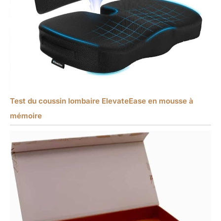
Test du coussin lombaire ElevateEase en mousse à
mémoire