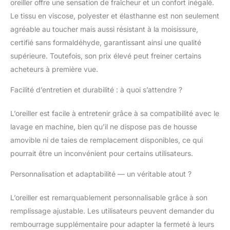
oreiller offre une sensation de fraîcheur et un confort inégalé.
petit paquet. Mesurant
Le tissu en viscose, polyester et élasthanne est non seulement
53,3 x 30,5 cm, il est
agréable au toucher mais aussi résistant à la moisissure,
parfait pour les
équipements de
certifié sans formaldéhyde, garantissant ainsi une qualité
randonnée, le camping
supérieure. Toutefois, son prix élevé peut freiner certains
et pour une utilisation
acheteurs à première vue.
en plein air. Chaque
oreiller est livré avec sa
Facilité d’entretien et durabilité : à quoi s’attendre ?
propre taie d'oreiller et
son sac de transport
L’oreiller est facile à entretenir grâce à sa compatibilité avec le
qui est conçu pour
lavage en machine, bien qu’il ne dispose pas de housse
glisser sur la poignée
de votre valise pour un
amovible ni de taies de remplacement disponibles, ce qui
confort ultime.
pourrait être un inconvénient pour certains utilisateurs.
Sensation de confort et
de soutien : nos
Personnalisation et adaptabilité — un véritable atout ?
oreillers sont 100 %
uniques. En tant
L’oreiller est remarquablement personnalisable grâce à son
qu'entreprise familiale,
remplissage ajustable. Les utilisateurs peuvent demander du
nous fabriquons nous-
rembourrage supplémentaire pour adapter la fermeté à leurs
mêmes tous nos