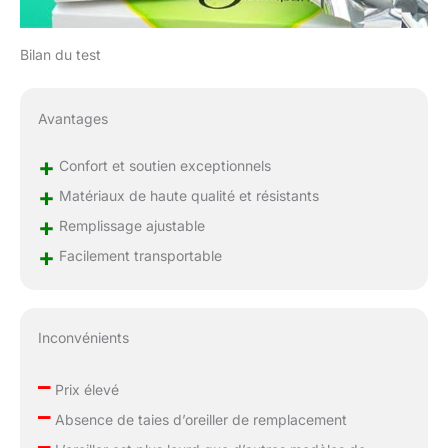
recommandé : les
oreillers de lit
Honeydew ont été
Bilan du test
présentés dans Forbes
(deux fois! ), Very Well
Health, Wellness
Avantages
Magazine, Buzzfeed,
Popsugar, Apartment
+
Confort et soutien exceptionnels
Therapy, Popular
+
Science, Allure, The
Matériaux de haute qualité et résistants
Strategist, The Sleep
+
Remplissage ajustable
Advisor, New York
+
Facilement transportable
Magazine, The Snooze
Expert, Sleep Sherpa,
et bien d'autres.
Profitez du meilleur
Inconvénients
repos avec nos oreillers
pour dormir.
–
HONEYDEW Sommeil :
Prix élevé
Honeydew Sleep est
–
Absence de taies d’oreiller de remplacement
une entreprise familiale
–
dédiée à rendre le