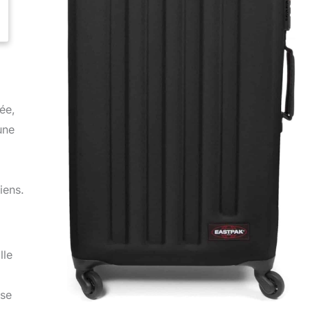
ée,
une
iens.
lle
ise