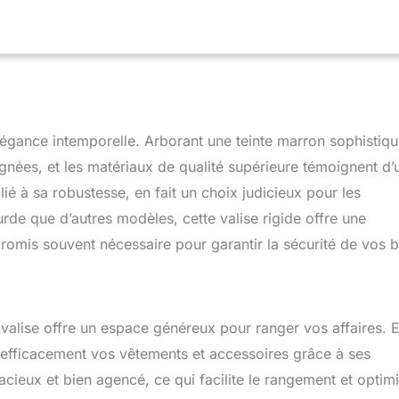
SECURITECH brevetée, un système de fermeture qui est 3 fois
x intrusions qu'une fermeture éclair conventionnelle La doublure
 technologie SILVADUR pour fournir un contrôle efficace des
gonomique pour une maniabilité facile et poignées de transport
rieures à prise en main douce ; comprend un sac à linge, un sac à
s poches zippées en maille pour une organisation
dimensions extérieures : 76,2 x 52,7 x 32,75 cm (poignées et
élégance intemporelle. Arborant une teinte marron sophistiqu
oignées, et les matériaux de qualité supérieure témoignent d’
lié à sa robustesse, en fait un choix judicieux pour les
rde que d’autres modèles, cette valise rigide offre une
romis souvent nécessaire pour garantir la sécurité de vos b
alise offre un espace généreux pour ranger vos affaires. E
r efficacement vos vêtements et accessoires grâce à ses
cieux et bien agencé, ce qui facilite le rangement et optim