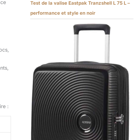
ace
Test de la valise Eastpak Tranzshell L 75 L –
performance et style en noir
ocs,
nts,
re :