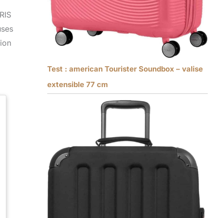
RIS
uses
tion
Test : american Tourister Soundbox – valise
extensible 77 cm