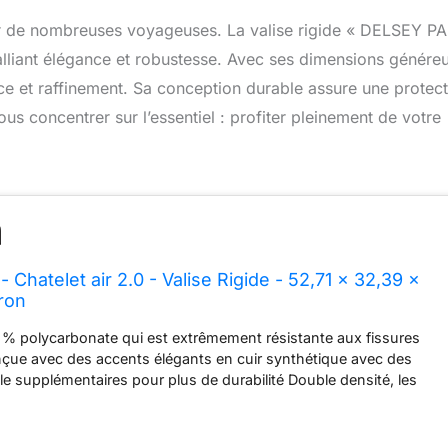
par de nombreuses voyageuses. La valise rigide « DELSEY PA
 alliant élégance et robustesse. Avec ses dimensions génére
pace et raffinement. Sa conception durable assure une protec
s concentrer sur l’essentiel : profiter pleinement de votre
 Chatelet air 2.0 - Valise Rigide - 52,71 x 32,39 x
ron
 % polycarbonate qui est extrêmement résistante aux fissures
nçue avec des accents élégants en cuir synthétique avec des
le supplémentaires pour plus de durabilité Double densité, les
à double rotation assurent une base stable avec un roulement
 sans poids sur votre main pour un voyage facile Serrure à
ffres approuvée par la TSA pour plus de sécurité ; dispose d'une