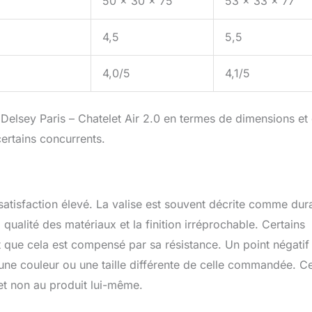
50 x 30 x 75
53 x 33 x 77
4,5
5,5
4,0/5
4,1/5
a Delsey Paris – Chatelet Air 2.0 en termes de dimensions et
certains concurrents.
satisfaction élevé. La valise est souvent décrite comme dur
 qualité des matériaux et la finition irréprochable. Certains
t que cela est compensé par sa résistance. Un point négatif
u une couleur ou une taille différente de celle commandée. C
et non au produit lui-même.