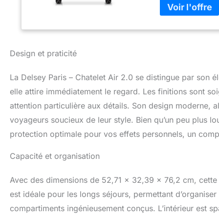
fermeture éclair 
plus résistant au
est revêtue de la
odeurs Poignée er
latérales et supé
Design et praticité
chaussures et de
supplémentaire ; 
La Delsey Paris – Chatelet Air 2.0 se distingue par son 
roues incluses)
elle attire immédiatement le regard. Les finitions sont s
attention particulière aux détails. Son design moderne, al
voyageurs soucieux de leur style. Bien qu’un peu plus lou
protection optimale pour vos effets personnels, un comp
Capacité et organisation
Avec des dimensions de 52,71 x 32,39 x 76,2 cm, cette v
est idéale pour les longs séjours, permettant d’organise
compartiments ingénieusement conçus. L’intérieur est spa