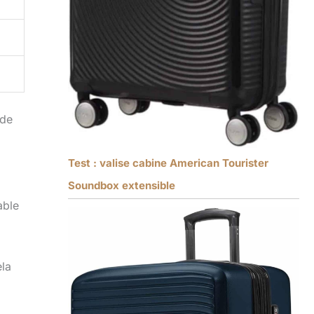
 de
Test : valise cabine American Tourister
Soundbox extensible
able
ela