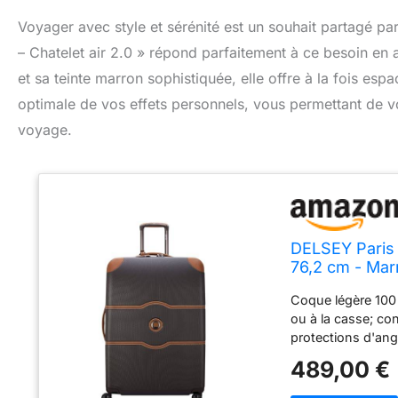
Voyager avec style et sérénité est un souhait partagé 
– Chatelet air 2.0 » répond parfaitement à ce besoin en
et sa teinte marron sophistiquée, elle offre à la fois es
optimale de vos effets personnels, vous permettant de vou
voyage.
DELSEY Paris -
76,2 cm - Mar
Coque légère 100
ou à la casse; co
protections d'ang
roues pivotantes 
489,00 €
multidirectionnel
combinaison 3 chi