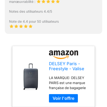
manœuvrabilité :
Notes des utilisateurs 4.4/5
Note de 4.4 pour 50 utilisateurs
DELSEY Paris -
Freestyle - Valise
soute Rigide 82 cm
LA MARQUE: DELSEY
x 55 cm x 34 cm -
PARIS est une marque
131 L - XXL -
française de bagagerie
Graphite
depuis plus de 75 ans,
reconnue pour ses
designs élégants et le