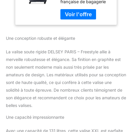
française de bagagerie
Graphite
depuis plus de 75 ans,
reconnue pour ses
designs élégants et le
confort de ses produits.
Toutes les valises sont
Une conception robuste et élégante
imaginées et dessinées à
Paris. La marque
propose une gamme de
La valise soute rigide DELSEY PARIS – Freestyle allie à
produits résistants
merveille robustesse et élégance. Sa finition en graphite est
adaptés à tous les
non seulement moderne mais aussi très prisée par les
besoins: court ou long
amateurs de design. Les matériaux utilisés pour sa conception
séjour, voyages en avion,
cabine ou soute, taille XS
sont de haute qualité, ce qui confère à cette valise une
à XL. PRATIQUE &
solidité à toute épreuve. De nombreux clients témoignent de
DURABLE : L'intérieur de
son élégance et recommandent ce choix pour les amateurs de
cette valise de voyage
belles valises.
légère a été confectionné
en rPET, une matière
Une capacité impressionnante
issue de bouteilles
plastiques 100 %
Avec une capacité de 131 litres, cette valise XXL est parfaite
recyclées. Ce bagage