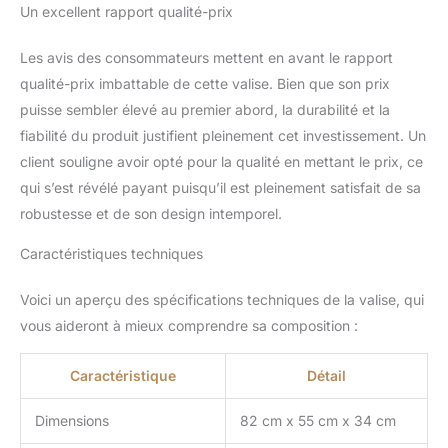
Un excellent rapport qualité-prix
Bénéficiez de la garantie
internationale de 3 ans.
Pour toutes questions,
Les avis des consommateurs mettent en avant le rapport
vous pouvez contacter
qualité-prix imbattable de cette valise. Bien que son prix
notre service client
puisse sembler élevé au premier abord, la durabilité et la
DELSEY PARIS en
fiabilité du produit justifient pleinement cet investissement. Un
utilisant le formulaire de
contact disponible sur le
client souligne avoir opté pour la qualité en mettant le prix, ce
site delsey.com, rubrique
qui s’est révélé payant puisqu’il est pleinement satisfait de sa
"Contact".
robustesse et de son design intemporel.
CARACTERISTIQUES
TECHNIQUES -
Caractéristiques techniques
Dimensions : 82cm x
55cm x 34cm - Taille
Voici un aperçu des spécifications techniques de la valise, qui
XXL - Poids : 5.35 kg -
vous aideront à mieux comprendre sa composition :
Couleur : Graphite
Caractéristique
Détail
Dimensions
82 cm x 55 cm x 34 cm