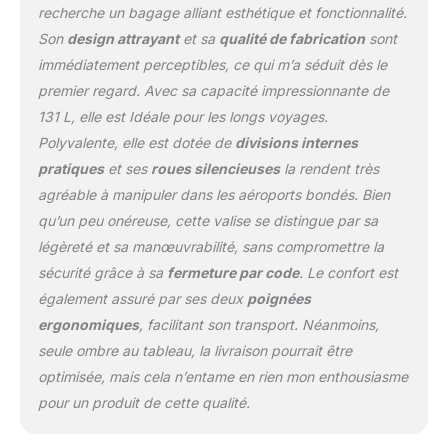
recherche un bagage alliant esthétique et fonctionnalité.
rangement optimal de
Son
design attrayant
et sa
qualité de fabrication
sont
vos affaires pendant vos
voyages y compris en
immédiatement perceptibles, ce qui m’a séduit dès le
avion. UNE VALISE
premier regard. Avec sa capacité impressionnante de
RÉSISTANTE &
131 L, elle est Idéale pour les longs voyages.
SECURISEE : La coque
Polyvalente, elle est dotée de
divisions internes
rigide, légère et robuste,
protège efficacement vos
pratiques
et ses
roues silencieuses
la rendent très
effets personnels. Grâce
agréable à manipuler dans les aéroports bondés. Bien
au zip SECURITECH
qu’un peu onéreuse, cette valise se distingue par sa
breveté par DELSEY
légèreté et sa manœuvrabilité, sans compromettre la
PARIS et à la serrure TSA,
cette valise soute assure
sécurité grâce à sa
fermeture par code
. Le confort est
une sécurité renforcée
également assuré par ses deux
poignées
lors de tous vos
ergonomiques
, facilitant son transport. Néanmoins,
déplacements. UNE
seule ombre au tableau, la livraison pourrait être
GARANTIE MONDIALE :
Bénéficiez de la garantie
optimisée, mais cela n’entame en rien mon enthousiasme
internationale de 3 ans.
pour un produit de cette qualité.
Pour toutes questions,
vous pouvez contacter