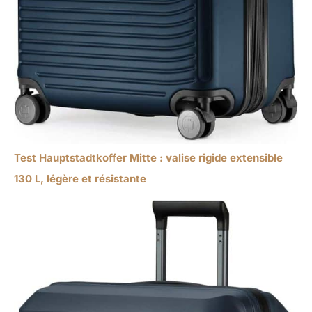
Test Hauptstadtkoffer Mitte : valise rigide extensible
130 L, légère et résistante