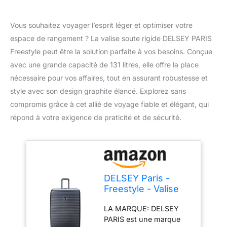
Vous souhaitez voyager l’esprit léger et optimiser votre
espace de rangement ? La valise soute rigide DELSEY PARIS
Freestyle peut être la solution parfaite à vos besoins. Conçue
avec une grande capacité de 131 litres, elle offre la place
nécessaire pour vos affaires, tout en assurant robustesse et
style avec son design graphite élancé. Explorez sans
compromis grâce à cet allié de voyage fiable et élégant, qui
répond à votre exigence de praticité et de sécurité.
DELSEY Paris -
Freestyle - Valise
soute Rigide 82 cm
LA MARQUE: DELSEY
x 55 cm x 34 cm -
PARIS est une marque
131 L - XXL -