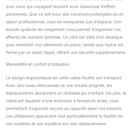
grand format taille offre
pour ceux qui voyagent souvent avec beaucoup d’effets
un compartiment avec
personnels. Que ce soit pour des vacances prolongées ou un
des sangles ajustables,
séjour professionnel, vous ne manquerez pas d’espace. Son
parfait pour un
double système de rangement vous permet d’organiser vos
rangement optimal de
vos affaires pendant vos
affaires de manière optimale. Un côté est doté d’un élastique
voyages y compris en
pour maintenir vos vêtements en place, tandis que l’autre est
avion. UNE VALISE
fermé par un rabat zippé, offrant une sécurité supplémentaire.
RÉSISTANTE &
SECURISEE : La coque
Maniabilité et confort d’utilisation
rigide, légère et robuste,
protège efficacement vos
Le design ergonomique de cette valise facilite son transport.
effets personnels. Grâce
Avec des roues silencieuses et une double poignée, les
au zip SECURITECH
breveté par DELSEY
déplacements deviennent un véritable jeu d’enfant. De plus, la
PARIS et à la serrure TSA,
valise est équipée d’une extension à fermeture éclair, vous
cette valise soute assure
permettant d’agrandir encore sa capacité selon vos besoins.
une sécurité renforcée
Les utilisateurs apprécient tout particulièrement la fluidité de
lors de tous vos
déplacements. UNE
ses roulettes et son équilibre lors des déplacements.
GARANTIE MONDIALE :