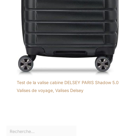
Test de la valise cabine DELSEY PARIS Shadow 5.0
Valises de voyage
,
Valises Delsey