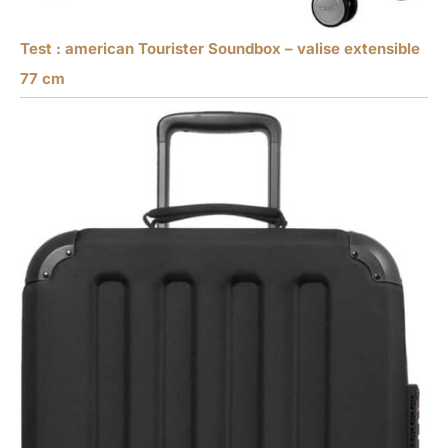
Test : american Tourister Soundbox – valise extensible
77 cm