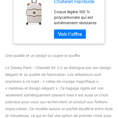
Chatelet Hardside
2.0 Valise à
Coque légère 100 %
roulettes
polycarbonate qui est
pivotantes, Angora,
extrêmement résistante
Carry-on 19 inch,
aux fissures ou à la
Chatelet Air 2.0
casse; conçue avec des
Bagage Rigide avec
accents élégants en cuir
roulettes pivotantes
synthétique avec des
protections d'angle
Une qualité et un design à couper le souffle
supplémentaires pour
plus de durabilité Double
densité, les roues
Le Delsey Paris – Chatelet Air 2.0 se distingue par son design
pivotantes à double
élégant et sa qualité de fabrication. Les utilisateurs sont
rotation assurent une
unanimes à ce sujet : « valise de voyage magnifique »,
base stable avec un
« matériau et design élégant ». Ce bagage rigide est non
roulement
multidirectionnel sans
seulement esthétiquement plaisant mais il est aussi un choix
poids sur votre main
judicieux pour ceux qui recherchent un produit aux finitions
pour un voyage facile. Le
impeccables. Ce modèle assure un parfait équilibre entre style
port USB offre une
et robustesse, ce qui en fait une option de premier choix pour
connexion sans