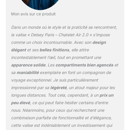
USB pour un chargement
pratique (chargeur non
inclus) Serrure à
Mon avis sur ce produit
combinaison 3 chiffres
approuvée par la TSA
Dans un monde où le style et la praticité se rencontrent,
pour plus de sécurité ;
la valise « Delsey Paris – Chatelet Air 2.0 » s’impose
dispose d'une fermeture
comme un choix incontournable. Avec son
design
éclair SECURITECH
élégant
et ses
belles finitions
, elle attire
brevetée, un système de
fermeture qui est 3 fois
incontestablement l’œil, tout en promettant une
plus résistant aux
apparence solide
. Les
compartiments bien agencés
et
intrusions qu'une
sa
maniabilité
exemplaire en font un compagnon de
fermeture éclair
voyage exceptionnel. Je suis particulièrement
conventionnelle La
doublure est revêtue de
impressionné par sa
légèreté
, un atout majeur pour les
la technologie SILVADUR
longues distances. Tout cela, cependant, à un
prix un
pour fournir un contrôle
peu élevé
, ce qui peut faire hésiter certains d’entre
efficace des odeurs
nous. Néanmoins, pour ceux qui recherchent une
Poignée ergonomique
pour une maniabilité
combinaison parfaite de fonctionnalité et d’élégance,
facile et poignées de
cette valise est indéniablement un investissement qui
transport latérales et