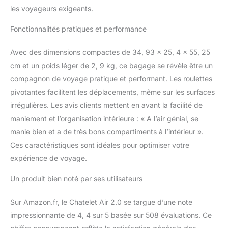
problème aux appareils
les voyageurs exigeants.
USB pour un chargement
Fonctionnalités pratiques et performance
pratique (chargeur non
inclus) Serrure à
combinaison 3 chiffres
Avec des dimensions compactes de 34, 93 x 25, 4 x 55, 25
approuvée par la TSA
cm et un poids léger de 2, 9 kg, ce bagage se révèle être un
pour plus de sécurité ;
compagnon de voyage pratique et performant. Les roulettes
dispose d'une fermeture
pivotantes facilitent les déplacements, même sur les surfaces
éclair SECURITECH
brevetée, un système de
irrégulières. Les avis clients mettent en avant la facilité de
fermeture qui est 3 fois
maniement et l’organisation intérieure : « A l’air génial, se
plus résistant aux
manie bien et a de très bons compartiments à l’intérieur ».
intrusions qu'une
Ces caractéristiques sont idéales pour optimiser votre
fermeture éclair
conventionnelle La
expérience de voyage.
doublure est revêtue de
Un produit bien noté par ses utilisateurs
la technologie SILVADUR
pour fournir un contrôle
efficace des odeurs
Sur Amazon.fr, le Chatelet Air 2.0 se targue d’une note
Poignée ergonomique
impressionnante de 4, 4 sur 5 basée sur 508 évaluations. Ce
pour une maniabilité