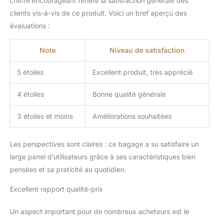
chiffre encourageant reflète la satisfaction générale des
facile et poignées de
clients vis-à-vis de ce produit. Voici un bref aperçu des
transport latérales et
supérieures à prise en
évaluations :
main douce ; comprend
un sac à linge, un sac à
Note
Niveau de satisfaction
chaussures et des
poches zippées en maille
5 étoiles
Excellent produit, très apprécié
pour une organisation
supplémentaire ;
4 étoiles
Bonne qualité générale
dimensions extérieures :
55 x 35 x 25 cm
3 étoiles et moins
Améliorations souhaitées
(poignées et roues
incluses)
Les perspectives sont claires : ce bagage a su satisfaire un
large panel d’utilisateurs grâce à ses caractéristiques bien
pensées et sa praticité au quotidien.
Excellent rapport qualité-prix
Un aspect important pour de nombreux acheteurs est le