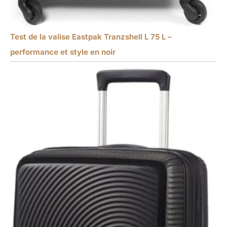
Test de la valise Eastpak Tranzshell L 75 L –
performance et style en noir