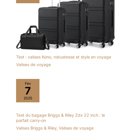
Test : valises Kono, robustesse et style en voyage
Valises de voyage
Fév
7
2025
Test du bagage Briggs & Riley Zdx 22 inch : le
parfait carry-on
Valises Briggs & Riley
,
Valises de voyage