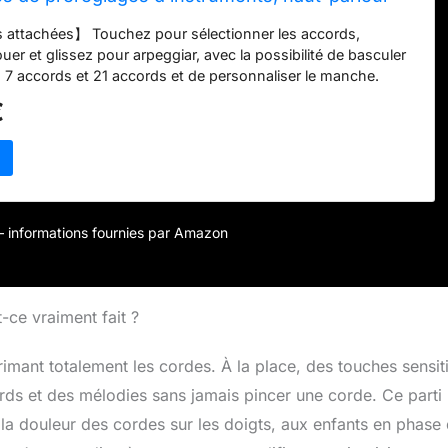
ble, amovible, noir, 77,5 cm
 attachées】 Touchez pour sélectionner les accords,
er et glissez pour arpeggiar, avec la possibilité de basculer
 7 accords et 21 accords et de personnaliser le manche.
à l'application LAVA+ : apprenez et jouez des milliers de
€
uiding Lights et le tableau d'accords interactif, ou
re propre musique avec lavaAI. 【Des centaines de
nstruments】Explorez des préréglages de très haute qualité
enres, améliorés par lavaAI, et personnalisez 5 TapPads en
【Haute-parleur intégré immersif inattendu】Le système audio
e avec basse et double haut-parleur offre un son complet
r – informations fournies par Amazon
et prend en charge la sortie audio pour les appareils
 compact : pliable, amovible, et livré avec un étui de voyage
r un transport facile.
-ce vraiment fait ?
imant totalement les cordes. À la place, des touches sensit
ds et des mélodies sans jamais pincer une corde. Ce parti 
 la douleur des cordes sur les doigts, aux enfants en phase