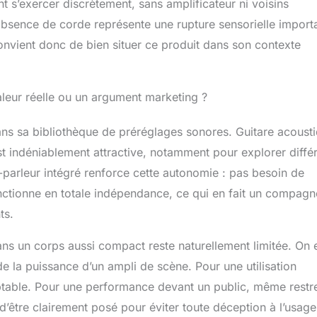
 s’exercer discrètement, sans amplificateur ni voisins
’absence de corde représente une rupture sensorielle import
convient donc de bien situer ce produit dans son contexte
aleur réelle ou un argument marketing ?
ns sa bibliothèque de préréglages sonores. Guitare acousti
st indéniablement attractive, notamment pour explorer diffé
t-parleur intégré renforce cette autonomie : pas besoin de
nctionne en totale indépendance, ce qui en fait un compag
ts.
ans un corps aussi compact reste naturellement limitée. On 
de la puissance d’un ampli de scène. Pour une utilisation
ptable. Pour une performance devant un public, même restre
d’être clairement posé pour éviter toute déception à l’usage