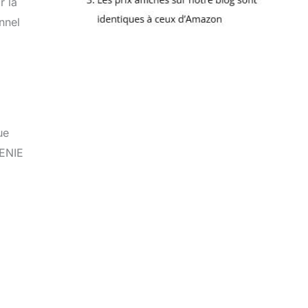
r la
nnel
ue
GENIE