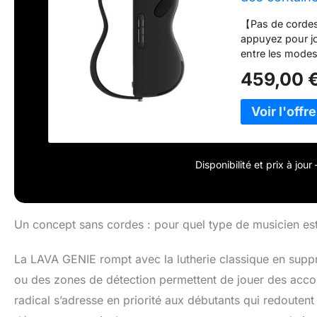
intégré, plia
【Pas de cordes
appuyez pour jou
entre les modes
Connectez-vous 
459,00 
chansons avec G
transcrivez vot
préréglages d'i
pour tous les g
mode Créatif. 
à plage complèt
Disponibilité et prix à jou
pour tout cadre 
externes. Design
personnalisé pou
Un concept sans cordes : pour quel type de musicien est
La LAVA GENIE rompt avec la lutherie classique en suppr
ou des zones de détection permettent de jouer des accor
radical s’adresse en priorité aux débutants qui redoutent