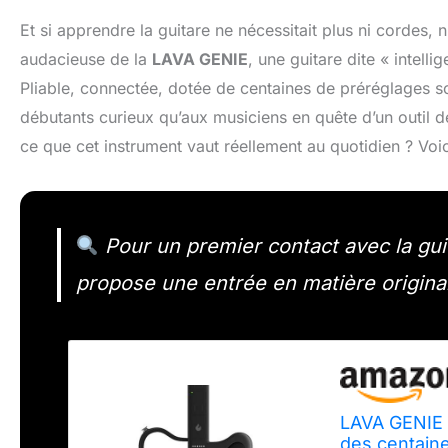
Et si apprendre la guitare ne nécessitait plus ni cordes,
audacieuse de la
LAVA GENIE
, une guitare dite « intelli
Pliable, connectée, dotée de centaines de préréglages son
débutants curieux qu’aux musiciens en quête d’un outil 
ce que cet instrument vaut réellement au quotidien ? Voi
Pour un premier contact avec la guit
propose une entrée en matière origina
LAVA GENIE G
des centaine