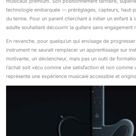
musicaux premium. Son positionnement tarifaire, supérieu
technologie embarquée — préréglages, capteurs, haut-par
du terme. Pour un parent cherchant à initier un enfant à 
adulte souhaitant découvrir la guitare sans engagement m
En revanche, pour quelqu’un qui envisage de progresser 
instrument ne saurait remplacer un apprentissage sur inst
motivante, un déclencheur, mais pas un outil de formati
l’achat soit vécu comme une satisfaction et non comme un
représente une expérience musicale accessible et original