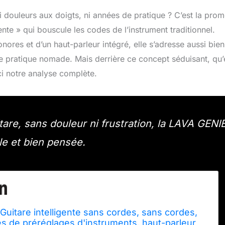
 ni douleurs aux doigts, ni années de pratique ? C’est la pro
gente » qui bouscule les codes de l’instrument traditionnel.
ores et d’un haut-parleur intégré, elle s’adresse aussi bie
de pratique nomade. Mais derrière ce concept séduisant, qu’
ci notre analyse complète.
are, sans douleur ni frustration, la LAVA GENI
le et bien pensée.
uitare intelligente sans cordes, sans cordes,
s de préréglages d'instruments, haut-parleur