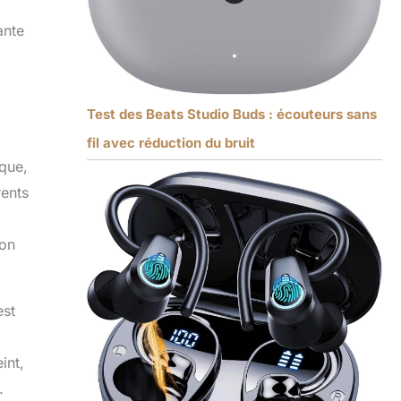
ante
Test des Beats Studio Buds : écouteurs sans
fil avec réduction du bruit
que,
rents
non
est
int,
.