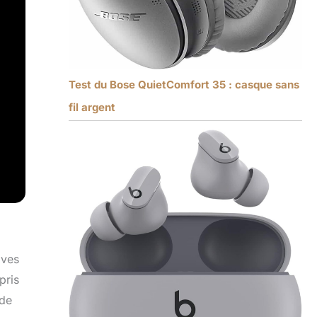
Test du Bose QuietComfort 35 : casque sans
fil argent
ives
pris
 de