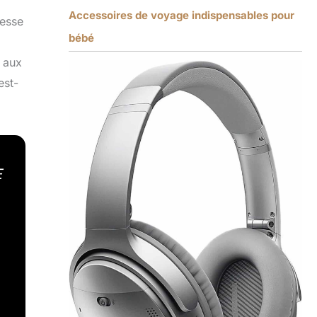
Accessoires de voyage indispensables pour
messe
bébé
n aux
est-
E