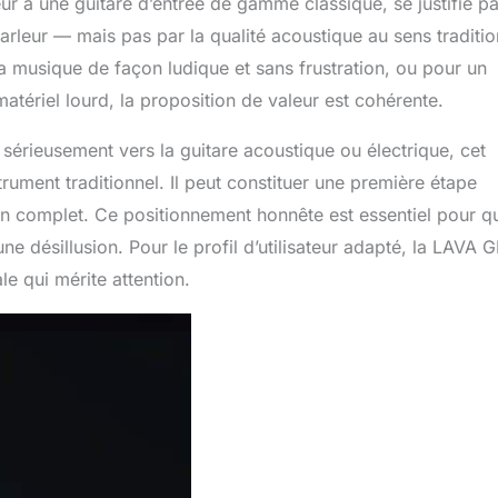
r à une guitare d’entrée de gamme classique, se justifie pa
leur — mais pas par la qualité acoustique au sens traditio
la musique de façon ludique et sans frustration, ou pour un
atériel lourd, la proposition de valeur est cohérente.
sérieusement vers la guitare acoustique ou électrique, cet
rument traditionnel. Il peut constituer une première étape
on complet. Ce positionnement honnête est essentiel pour q
e désillusion. Pour le profil d’utilisateur adapté, la LAVA 
e qui mérite attention.