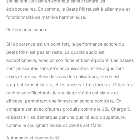
à la poussière et à l'eau
souhaitent l’utiliser en extérieur sans craindre les
et une résistance
éclaboussures. En somme, le Beats Pill réussit à allier style et
supérieure à la moyenne
fonctionnalité de manière harmonieuse.
pour une utilisation en
extérieur. Le cordon
Performance sonore
amovible et le panneau
arrière recouvert de
Si l’apparence est un point fort, la performance sonore du
silicone souple vous
Beats Pill n’est pas en reste. La qualité audio est
permettent d'emporter
ce haut-parleur ultra-
exceptionnelle, avec un son riche et bien équilibré. Les basses
portable partout avec
sont puissantes sans être envahissantes, et les aigus sont
vous La conception
clairs et précis. Selon les avis des utilisateurs, le son est
améliorée stabilise
« agréablement clair », et les basses « très fortes ». Grâce à la
davantage le tweeter,
offrant des aigus nets et
technologie Bluetooth, le couplage stéréo est simple et
des médiums riches. La
efficace, permettant une immersion sonore complète. En
silhouette raffinée du
comparaison avec d’autres produits comme le JBL Charge 5,
woofer et les matériaux
le Beats Pill se démarque par une qualité audio supérieure,
utilisés minimisent la
comme le soulignent plusieurs clients satisfaits.
distorsion des basses
même à volume élevé
Autonomie et connectivité
Connectez votre Beats