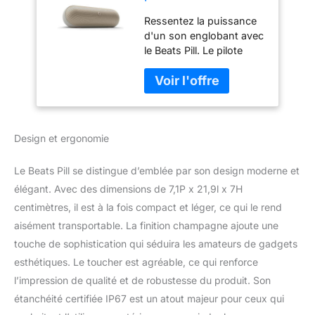
chargeur portable
Ressentez la puissance
avec câble USB-C -
d'un son englobant avec
Jusqu'à 24 heures
le Beats Pill. Le pilote
d'autonomie -
racetrack plus grand fait
Résistance à l'eau
vibrer avec précision 90
IP67 - Compatible
% de masse d'air en
Apple et Android -
plus, surprenant des
Champagne
basses profondes et
Design et ergonomie
pleines Jusqu'à 24
heures d'autonomie et
de lecture toute la
Le Beats Pill se distingue d’emblée par son design moderne et
journée. Vous pouvez
élégant. Avec des dimensions de 7,1P x 21,9l x 7H
même utiliser le haut-
centimètres, il est à la fois compact et léger, ce qui le rend
parleur Beats Pill pour
aisément transportable. La finition champagne ajoute une
charger votre téléphone
et d'autres appareils via
touche de sophistication qui séduira les amateurs de gadgets
un câble USB-C
esthétiques. Le toucher est agréable, ce qui renforce
L'enceinte Beats Pill a
l’impression de qualité et de robustesse du produit. Son
une classe de protection
étanchéité certifiée IP67 est un atout majeur pour ceux qui
IP67 pour une résistance