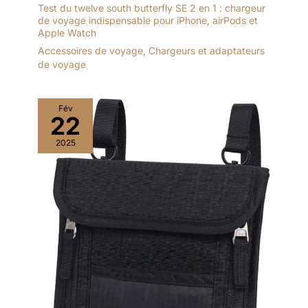
Test du twelve south butterfly SE 2 en 1 : chargeur
de voyage indispensable pour iPhone, airPods et
Apple Watch
Accessoires de voyage
,
Chargeurs et adaptateurs
de voyage
Fév
22
2025