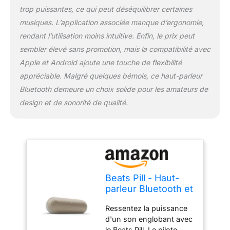
trop puissantes, ce qui peut déséquilibrer certaines
offrant des aigus nets et
des médiums riches. La
musiques. L’application associée manque d’ergonomie,
silhouette raffinée du
rendant l’utilisation moins intuitive. Enfin, le prix peut
woofer et les matériaux
sembler élevé sans promotion, mais la compatibilité avec
utilisés minimisent la
Apple et Android ajoute une touche de flexibilité
distorsion des basses
même à volume élevé
appréciable. Malgré quelques bémols, ce haut-parleur
Connectez votre Beats
Bluetooth demeure un choix solide pour les amateurs de
Pill à un ordinateur
design et de sonorité de qualité.
portable ou à un autre
appareil compatible à
l'aide d'un câble USB-C
et plongez dans un son
sans perte de haute
qualité La possibilité de
coupler facilement deux
Beats Pill - Haut-
haut-parleurs Beats Pill
parleur Bluetooth et
vous permet de vous
chargeur portable
immerger encore plus
Ressentez la puissance
avec câble USB-C -
dans le son tout en
d'un son englobant avec
Jusqu'à 24 heures
écoutant les modes
le Beats Pill. Le pilote