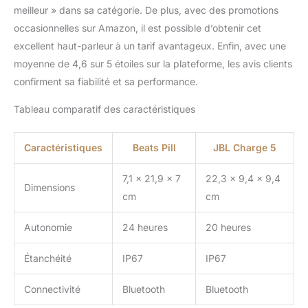
fonctionnalités
meilleur » dans sa catégorie. De plus, avec des promotions
Rechercher et Trouver
occasionnelles sur Amazon, il est possible d’obtenir cet
mon appareil Répondre
excellent haut-parleur à un tarif avantageux. Enfin, avec une
aux appels et utiliser
moyenne de 4,6 sur 5 étoiles sur la plateforme, les avis clients
l'assistant vocal
directement à partir d'un
confirment sa fiabilité et sa performance.
haut-parleur Beats Pill
couplé
Tableau comparatif des caractéristiques
Caractéristiques
Beats Pill
JBL Charge 5
7,1 x 21,9 x 7
22,3 x 9,4 x 9,4
Dimensions
cm
cm
Autonomie
24 heures
20 heures
Étanchéité
IP67
IP67
Connectivité
Bluetooth
Bluetooth