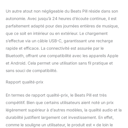
Pill à un ordinateur
portable ou à un autre
Un autre atout non négligeable du Beats Pill réside dans son
appareil compatible à
autonomie. Avec jusqu’à 24 heures d’écoute continue, il est
l'aide d'un câble USB-C
parfaitement adapté pour des journées entières de musique,
et plongez dans un son
que ce soit en intérieur ou en extérieur. Le chargement
sans perte de haute
qualité La possibilité de
s’effectue via un câble USB-C, garantissant une recharge
coupler facilement deux
rapide et efficace. La connectivité est assurée par le
haut-parleurs Beats Pill
Bluetooth, offrant une compatibilité avec les appareils Apple
vous permet de vous
et Android. Cela permet une utilisation sans fil pratique et
immerger encore plus
sans souci de compatibilité.
dans le son tout en
écoutant les modes
Rapport qualité-prix
amplification et stéréo La
compatibilité avec les
appareils iOS et Android
En termes de rapport qualité-prix, le Beats Pill est très
permet de jumeler en une
compétitif. Bien que certains utilisateurs aient noté un prix
seule touche, de coupler
légèrement supérieur à d’autres modèles, la qualité audio et la
automatiquement avec
durabilité justifient largement cet investissement. En effet,
différents appareils et
d'accéder aux
comme le souligne un utilisateur, le produit est « de loin le