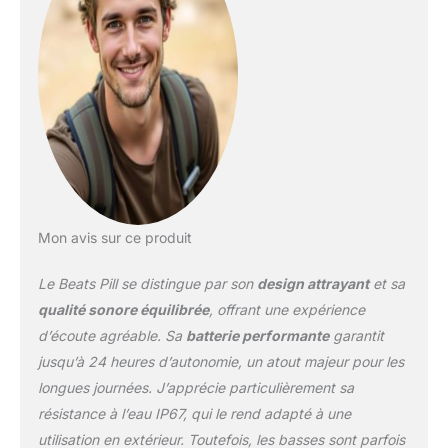
même utiliser le haut-
parleur Beats Pill pour
charger votre téléphone
et d'autres appareils via
un câble USB-C
L'enceinte Beats Pill a
une classe de protection
IP67 pour une résistance
à la poussière et à l'eau
et une résistance
supérieure à la moyenne
pour une utilisation en
Mon avis sur ce produit
extérieur. Le cordon
amovible et le panneau
Le Beats Pill se distingue par son
design attrayant
et sa
arrière recouvert de
qualité sonore équilibrée
, offrant une expérience
silicone souple vous
d’écoute agréable. Sa
batterie performante
garantit
permettent d'emporter
jusqu’à 24 heures d’autonomie, un atout majeur pour les
ce haut-parleur ultra-
portable partout avec
longues journées. J’apprécie particulièrement sa
vous La conception
résistance à l’eau IP67, qui le rend adapté à une
améliorée stabilise
utilisation en extérieur. Toutefois, les basses sont parfois
davantage le tweeter,