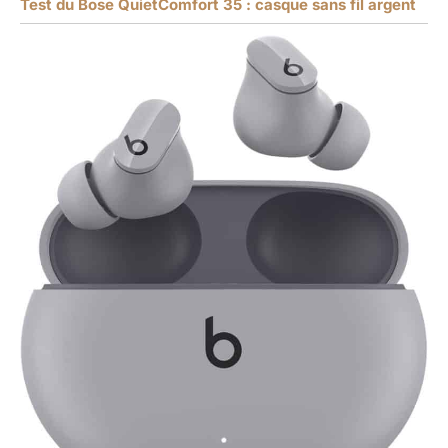
Test du Bose QuietComfort 35 : casque sans fil argent