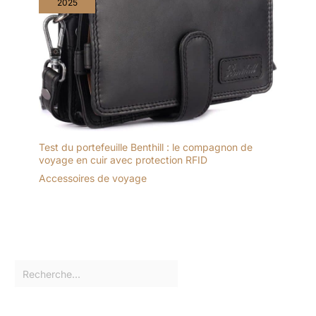
2025
Test du portefeuille Benthill : le compagnon de
voyage en cuir avec protection RFID
Accessoires de voyage