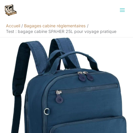
Aller
Rechercher
au
contenu
Accueil
Bagages cabine réglementaires
Test : bagage cabine SPAHER 25L pour voyage pratique