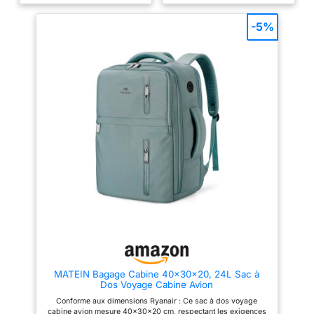
bagage cabine 40x30x20 cm,
40x30x20cm.Compact pour le
il est conforme aux exigences
rangement sous siège ou en
de compagnies aériennes telles
compartiment aérien,compatible
-5%
que Ryanair 40x30x20,
avec
Eurowings, EasyJet, Wizz Air, et
EasyJet,Transavia,Vueling,Wizz
bien d'autres. Parfait pour des
Air,Lufthansa,etc.(Il s'agit de la
trajets longs, moyens ou courts,
taille après remplissage, il y a
il répond à tous vos besoins de
une erreur de 2 à 3 cm dans les
voyage Facile à transporter : Ce
mesures manuelles.)
sac à dos voyage cabine avion
【Compartiment
peut être utilisé de trois façons,
Multifonctionnel】 Le sac
le haut et le côté sont dotés
voyage cabine dispose d'une
d'une poignée de transport pour
poche humide pour les articles
vous aider à retirer facilement
de toilette, d'une poche frontale
ce sac a dos voyage au-dessus
pour les documents et les
du porte-bagages. Sac ryanair
livres, d'une poche latérale pour
40x30x20 peut être dézippé
les gobelets,d'une poche
pour retirer les bretelles
arrière antivol et d'une poche
rembourrées cachées afin de
séparée pour l'ordinateur
transformer d'un bagage a main
portable de 14 pouces,de
en un sac à dos de voyage
plusieurs compartiments
cabine, et il y a également une
intérieurs pour d'autres petits
sangle au dos du sac à dos
objets et un compartiment
voyage pour l'attacher à votre
principal pour les vêtements et
bagages cabine pour plus de
autres articles essentiels.
commodité Design multi-
【Design Pratique & Matériaux
MATEIN Bagage Cabine 40x30x20, 24L Sac à
poches avec organisation
Robuste】Le sac a dos cabine
Dos Voyage Cabine Avion
intelligente : Ce sac cabine
est conçu avec des trous
avion 40x30x20 possède 7
d'enfilage pour vous permettre
Conforme aux dimensions Ryanair : Ce sac à dos voyage
poches, incluant de grands
d'écouter votre musique
cabine avion mesure 40×30×20 cm, respectant les exigences