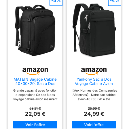
-5%
-4%
MATEIN Bagage Cabine
Yankony Sac a Dos
40x30x20, Sac a Dos
Voyage Cabine Avion
Voyage Cabine Avion
40x30x20 Ryanair
Grande capacité avec fonction
【Aux Normes des Compagnies
avec Ryanair
Bagages Cabine
d'expansion : Ce sac à dos
Aériennes】 Notre sac cabine
voyage cabine avion mesurant
avion 40x30x20 a été
40x30x20 cm, dispose d'une
soigneusement conçu pour
fonction d'expansion, offrant
mesurer 40x30x20cm lorsqu'il
23,21 €
25,99 €
ainsi une capacité allant jusqu'à
est rempli et a une capacité de
22,05 €
24,99 €
30L. Sac a Dos 30L permet
24 litres,ce bagage répond aux
d'emporter facilement toutes
exigences de taille d'Ryanair
vos affaires essentielles. En tant
pour les bagages à main