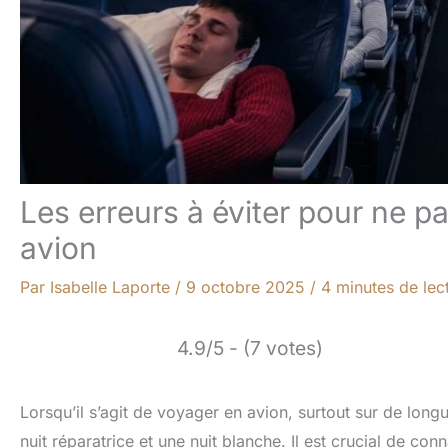
Les erreurs à éviter pour ne p
avion
Par
Isabelle Laporte
/
9 octobre 2025
/
4 minutes de lec
4.9/5 - (7 votes)
Lorsqu’il s’agit de voyager en avion, surtout sur de longu
nuit réparatrice et une nuit blanche. Il est crucial de con