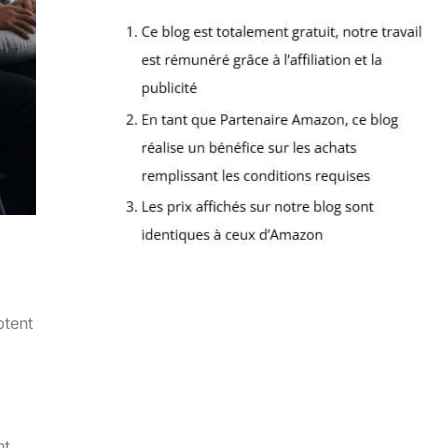
ptent
nt