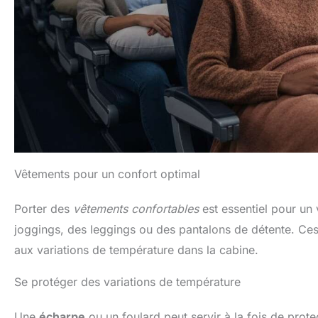
Vêtements pour un confort optimal
Porter des
vêtements confortables
est essentiel pour un
joggings, des leggings ou des pantalons de détente. Ce
aux variations de température dans la cabine.
Se protéger des variations de température
Une
écharpe
ou un foulard peut servir à la fois de prote