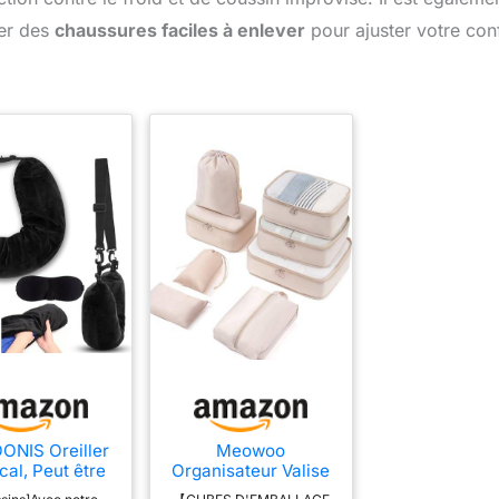
er des
chaussures faciles à enlever
pour ajuster votre con
NIS Oreiller
Meowoo
cal, Peut être
Organisateur Valise
pli Oreiller
Lot de 8 Rangement,