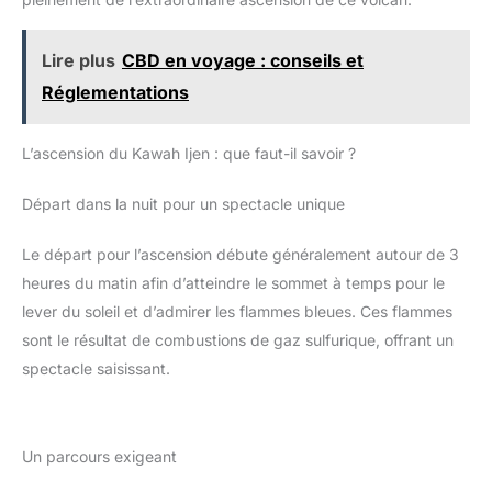
sur le Client: Super Sparrow met l’accent sur la qualité et la
randonnée, ...)
elle s’adapte à votre style
fonctionnalité pour garantir une expérience satisfaisante avec
personnel. Le compagnon pour
un support produit fiable.
toutes vos activités : voyages,
Lire plus
CBD en voyage : conseils et
randonnée, salle de sport ou
sorties en plein air. QUALITÉ
Réglementations
ASSURÉE ET SERVICE DÉDIÉ :
soutenue par une entreprise
britannique et couverte par une
offre satisfait ou remboursé de
L’ascension du Kawah Ijen : que faut-il savoir ?
30 jours, cette bouteille est
également un excellent cadeau.
Nous offrons un service client
Départ dans la nuit pour un spectacle unique
réactif et une assistance locale
24 h/24, 7 j/7 pour vous
permettre d’acheter en toute
Le départ pour l’ascension débute généralement autour de 3
confiance
heures du matin afin d’atteindre le sommet à temps pour le
lever du soleil et d’admirer les flammes bleues. Ces flammes
sont le résultat de combustions de gaz sulfurique, offrant un
spectacle saisissant.
Un parcours exigeant