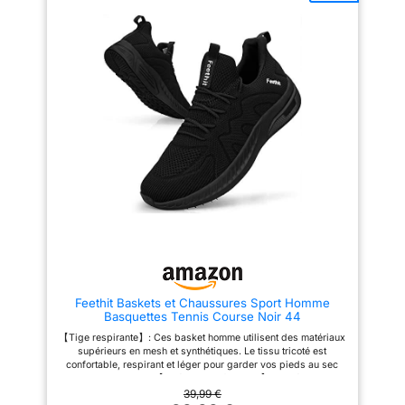
quelque chose de dur.
【Résistance aux
Glissements】La semelle est en
caoutchouc léger,qui a une
poignée forte.Le motif unique
sur la semelle a une grande
distance pour éviter les
embouteillages. 【Occasion
Appropriée】Les chaussures
de pointe sont le meilleur choix
pour la randonnée, la
randonnée, les randonnées en
ville, les voyages, l'escalade, le
jogging, les sports de plein air,
les loisirs urbains, le travail, la
conduite, le camping, etc.
【Garantie de Satisfaction】S'il
y a un problème avec notre
produit, veuillez nous contacter
pour la première fois.Nous
ferons de notre mieux pour vous
aider dans les 24 heures.
Feethit Baskets et Chaussures Sport Homme
Basquettes Tennis Course Noir 44
【Tige respirante】: Ces basket homme utilisent des matériaux
supérieurs en mesh et synthétiques. Le tissu tricoté est
confortable, respirant et léger pour garder vos pieds au sec
pendant l'exercice. 【 Intérieur confortable 】 : l'intérieur des
chaussures homme est fabriqué en textile et en coton respirant
39,99 €