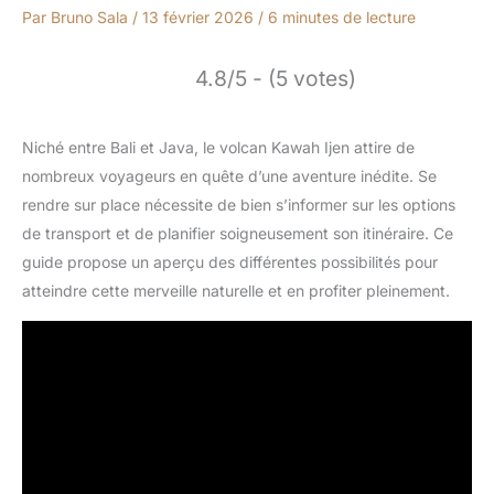
Par
Bruno Sala
/
13 février 2026
/
6 minutes de lecture
4.8/5 - (5 votes)
Niché entre Bali et Java, le volcan Kawah Ijen attire de
nombreux voyageurs en quête d’une aventure inédite. Se
rendre sur place nécessite de bien s’informer sur les options
de transport et de planifier soigneusement son itinéraire. Ce
guide propose un aperçu des différentes possibilités pour
atteindre cette merveille naturelle et en profiter pleinement.