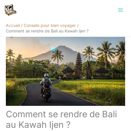
Aller
Rechercher
au
contenu
Accueil
Conseils pour bien voyager
Comment se rendre de Bali au Kawah Ijen ?
Comment se rendre de Bali
au Kawah Ijen ?