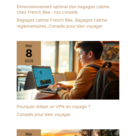
Dimensionnement optimal des bagages cabine
chez French Bee : nos conseils
Bagages cabine French Bee
,
Bagages cabine
réglementaires
,
Conseils pour bien voyager
Mar
8
2025
Pourquoi utiliser un VPN en voyage ?
Conseils pour bien voyager
Mar