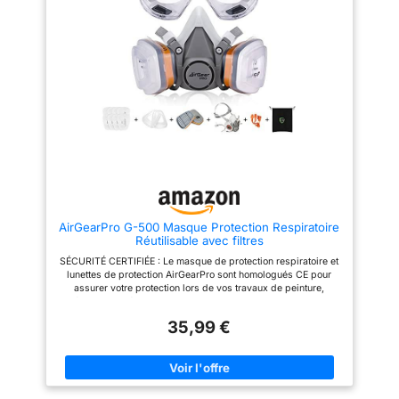
l’usinage, le meulage, le
pour travailler en toute sécurité
soudage, le ponçage, la
autour de la poussière et des
construction, la protection en
particules d'aérosol.
laboratoire, le travail de la
FONCTIONS: Couverture faciale
pierre et la rénovation intérieure.
adopte un système de double
(Remarque : la date indiquée
filtration qui peut efficacement
sur l’emballage des cartouches
obstruer les vapeurs/gaz
filtrantes correspond à la date
organiques,pollen,poussière et
de fabrication et non à la date
d'autres particules dans l'air.
de péremption.) Filtration
C'est l'appareil de protection
professionnelle : Ce respirateur
respiratoire idéal pour votre vie
intégral avec filtres utilise un
et votre travail. CHAMP
système de double filtration
D'APPLICATION: Zones de
capable de bloquer
travail contenant des produits
efficacement les vapeurs et gaz
chimiques,métaux,peintures,su
organiques, la fumée, le pollen,
bstances agricoles,méthanal et
la poussière et les particules. Il
d'autres vapeurs et gaz
AirGearPro G-500 Masque Protection Respiratoire
assure une protection optimale
irritants. Lors de travaux
Réutilisable avec filtres
contre les gaz nocifs, faisant de
mécaniques tels que
lui un équipement respiratoire
soudage,sciage,meulage,graffit
SÉCURITÉ CERTIFIÉE : Le masque de protection respiratoire et
idéal pour la vie quotidienne et
i, peinture,etc., peut empêcher
lunettes de protection AirGearPro sont homologués CE pour
le travail. Confort de port : Ce
les particules poussière de
assurer votre protection lors de vos travaux de peinture,
respirateur avec filtres est
pénétrer dans les voies
rénovation, démolition, ponçage, bricolage, chantiers, etc.
fabriqué en silicone de haute
respiratoires. FILTRES A AIR
PROTECTION DOUBLE FILTRATION : Le masque a été conçu
qualité. Son matériau en
COTON DE RECHANGE: Chaque
35,99 €
avec un système de double filtration de classe A1P2 pour vous
caoutchouc souple épouse
masque de sécurité est
garantir une protection contre les gaz, les vapeurs et les
parfaitement le visage et assure
également livré avec 10 filtres à
particules. Les cartouches anti-gaz permettent de filtrer les
une excellente étanchéité,
air remplaçables qui glissent à
gaz et vapeurs organiques dont le point d’ébullition est
améliorant ainsi le confort lors
l'intérieur du masque
supérieur à 65° C. Le filtre anti-poussière de type P2 filtre au
d’un port prolongé. Le harnais
respiratoire du peintre pour
minimum 98 % des particules en suspension dans l'air.