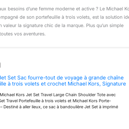
aux besoins d’une femme moderne et active ? Le Michael K
agné de son portefeuille à trois volets, est la solution id
n valeur la signature chic de la marque. Plus qu’un simple
toutes vos aventures.
Jet Set Sac fourre-tout de voyage à grande chaîne
lle à trois volets et crochet Michael Kors, Signature
 : Michael Kors Jet Set Travel Large Chain Shoulder Tote avec
et Travel Portefeuille à trois volets et Michael Kors Porte-
 Destiné à aller lieux, ce sac à bandoulière Jet Set à imprimé
 une touche architecturale aux looks quotidiens. Les poches
s et la fermeture éclair sur le dessus font de ce sac le
ge parfait, tandis qu'un intérieur spacieux offre plus de place