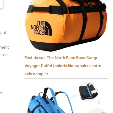
gant
ement
erne.
Test du sac The North Face Base Camp
Voyager Duffel (coloris blanc/noir) : notre
avis complet
nt