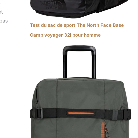
-
nt
 pas
Test du sac de sport The North Face Base
Camp voyager 32l pour homme