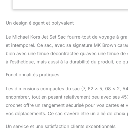
pour vos essentie
fermeture éclair 3
extérieurs : poche
; fermeture éclair
Un design élégant et polyvalent
doré ; le portefe
plusieurs emplace
Le Michael Kors Jet Set Sac fourre-tout de voyage à gr
zippé à l'arrière 
sac à main parce 
et intemporel. Ce sac, avec sa signature MK Brown caract
sac sur le sol. Se
bien avec une tenue décontractée qu’avec une tenue de s
Dimensions approx
à l’esthétique, mais aussi à la durabilité du produit, ce
poignée : 25,4 cm.
main : 4,4 cm de 
Fonctionnalités pratiques
Les dimensions compactes du sac (7, 62 x 5, 08 x 2, 54 
encombrer, tout en pesant relativement peu avec ses 453,
crochet offre un rangement sécurisé pour vos cartes et v
vos déplacements. Ce sac s’avère être un allié de choix po
Un service et une satisfaction clients exceptionnels