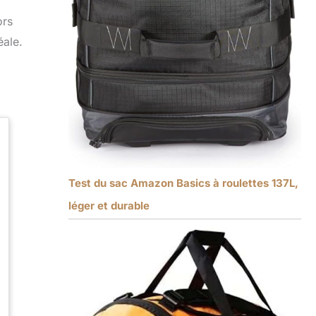
ors
éale.
Test du sac Amazon Basics à roulettes 137L,
léger et durable