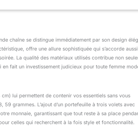
ls quotidiens. Double poignées supérieures avec chaîne dorée,
/4 sur le dessus avec poches latérales à soufflet Détails
 avant ; détails intérieurs : poche arrière zippée, 2 poches arrière
 sur le dessus ; Doublure signature, logo sur le devant et matériel
uille dispose de 17 emplacements pour cartes de crédit, de
ments pour billets sur toute la longueur, d'un compartiment
ande chaîne se distingue immédiatement par son design élé
et d'une fenêtre pour carte d'identité. Crochet Michael Kors pour
que vous n'aurez plus jamais besoin de laisser votre précieux
éristique, offre une allure sophistiquée qui s’accorde aussi
 fixe facilement aux comptoirs, tables ou toute autre surface.
oirée. La qualité des matériaux utilisés contribue non seul
imatives du sac : 39 x 27 x 14 cm (l x H x P). Hauteur de la
 qui en fait un investissement judicieux pour toute femme mod
 Taille du portefeuille : 19,1 x 10,2 x 2,5 cm. Crochet de sac à
diamètre
cm) lui permettent de contenir vos essentiels sans vous
 59 grammes. L’ajout d’un portefeuille à trois volets avec
otre monnaie, garantissant que tout reste à sa place penda
ur celles qui recherchent à la fois style et fonctionnalité.