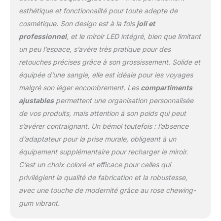
parfaite pour une
esthétique et fonctionnalité pour toute adepte de
application parfaite du
cosmétique. Son design est à la fois
joli et
maquillage n'importe où
Construction robuste :
professionnel
, et le miroir LED intégré, bien que limitant
fabriquée avec une
un peu l’espace, s’avère très pratique pour des
coque rigide fabriquée à
retouches précises grâce à son grossissement. Solide et
partir d'aluminium de
équipée d’une sangle, elle est idéale pour les voyages
haute qualité et de bois
d'ingénierie, cette
malgré son léger encombrement. Les
compartiments
trousse de maquillage de
ajustables
permettent une organisation personnalisée
voyage avec miroir
de vos produits, mais attention à son poids qui peut
lumineux offre une
s’avérer contraignant. Un bémol toutefois : l’absence
excellente protection
pour vos produits
d’adaptateur pour la prise murale, obligeant à un
cosmétiques, ce qui en
équipement supplémentaire pour recharger le miroir.
fait un choix idéal pour
C’est un choix coloré et efficace pour celles qui
une trousse de
privilégient la qualité de fabrication et la robustesse,
maquillage robuste
Intérieur spacieux : doté
avec une touche de modernité grâce au rose chewing-
de séparateurs réglables,
gum vibrant.
notre trousse de
maquillage organisée