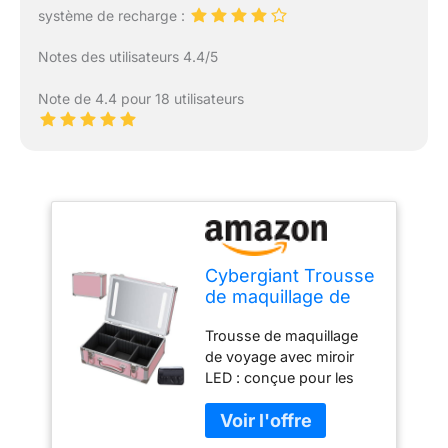
système de recharge :
Notes des utilisateurs 4.4/5
Note de 4.4 pour 18 utilisateurs
Cybergiant Trousse
de maquillage de
voyage avec miroir
Trousse de maquillage
LED - Coque rigide
de voyage avec miroir
rose avec miroir -
LED : conçue pour les
Organisateur de
voyageurs fréquents,
maquillage portable
notre trousse de
avec miroir, mallette
maquillage avec un miroir
pour cosmétiques,