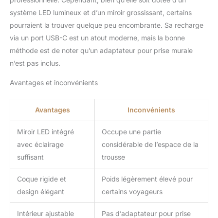
notre trousse de
maquillage organisée
système LED lumineux et d’un miroir grossissant, certains
garantit que tous vos
pourraient la trouver quelque peu encombrante. Sa recharge
produits de beauté
via un port USB-C est un atout moderne, mais la bonne
restent propres et bien
méthode est de noter qu’un adaptateur pour prise murale
rangés. Le tampon de
n’est pas inclus.
protection sépare le
miroir des produits
Avantages et inconvénients
cosmétiques stockés,
offrant un endroit idéal
pour ranger vos
Avantages
Inconvénients
essentiels de maquillage
Trousse de train
Miroir LED intégré
Occupe une partie
fonctionnelle et élégante
avec éclairage
considérable de l’espace de la
: combinant à la fois une
coiffeuse de voyage et
suffisant
trousse
une trousse de
maquillage LED en un,
Coque rigide et
Poids légèrement élevé pour
cette trousse de
design élégant
certains voyageurs
maquillage de voyage est
non seulement parfaite
Intérieur ajustable
Pas d’adaptateur pour prise
pour les voyages, mais