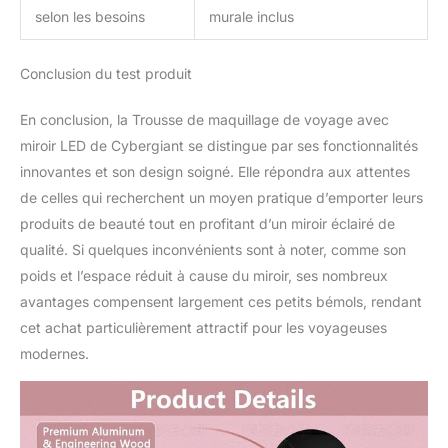
selon les besoins
murale inclus
également idéale pour un
usage quotidien.
L'extérieur rose élégant
Conclusion du test produit
ajoute une touche de
glamour à votre routine
En conclusion, la Trousse de maquillage de voyage avec
de maquillage
miroir LED de Cybergiant se distingue par ses fonctionnalités
innovantes et son design soigné. Elle répondra aux attentes
de celles qui recherchent un moyen pratique d’emporter leurs
produits de beauté tout en profitant d’un miroir éclairé de
qualité. Si quelques inconvénients sont à noter, comme son
poids et l’espace réduit à cause du miroir, ses nombreux
avantages compensent largement ces petits bémols, rendant
cet achat particulièrement attractif pour les voyageuses
modernes.