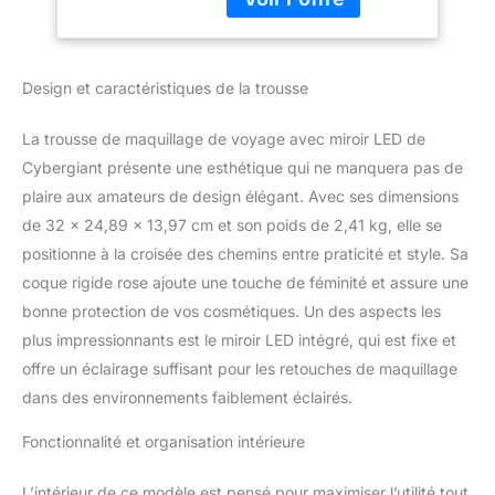
avec miroir, mallette
maquillage avec un miroir
pour cosmétiques,
lumineux combine
séparateur réglable,
commodité et style, ce
rose,
Design et caractéristiques de la trousse
qui en fait la trousse de
maquillage parfaite pour
les voyages. Utilisez la
La trousse de maquillage de voyage avec miroir LED de
sangle intégrée pour
Cybergiant présente une esthétique qui ne manquera pas de
attacher facilement l'étui
plaire aux amateurs de design élégant. Avec ses dimensions
à votre bagage à main
de 32 x 24,89 x 13,97 cm et son poids de 2,41 kg, elle se
Solution de vanité
portable : avec sa grande
positionne à la croisée des chemins entre praticité et style. Sa
capacité, sa batterie
coque rigide rose ajoute une touche de féminité et assure une
rechargeable intégrée de
bonne protection de vos cosmétiques. Un des aspects les
2500 mAh (chargée
plus impressionnants est le miroir LED intégré, qui est fixe et
USB-C), son miroir
grossissant x 10, son
offre un éclairage suffisant pour les retouches de maquillage
miroir lumineux avec
dans des environnements faiblement éclairés.
luminosité réglable et ses
3 modes de température
Fonctionnalité et organisation intérieure
de couleur, cette
coiffeuse portable est la
L’intérieur de ce modèle est pensé pour maximiser l’utilité tout