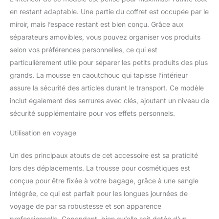
boîte de maquillage
en restant adaptable. Une partie du coffret est occupée par le
parfaite pour une
miroir, mais l’espace restant est bien conçu. Grâce aux
application parfaite du
maquillage n'importe où
séparateurs amovibles, vous pouvez organiser vos produits
Construction robuste :
selon vos préférences personnelles, ce qui est
fabriquée avec une
particulièrement utile pour séparer les petits produits des plus
coque rigide fabriquée à
grands. La mousse en caoutchouc qui tapisse l’intérieur
partir d'aluminium de
haute qualité et de bois
assure la sécurité des articles durant le transport. Ce modèle
d'ingénierie, cette
inclut également des serrures avec clés, ajoutant un niveau de
trousse de maquillage de
sécurité supplémentaire pour vos effets personnels.
voyage avec miroir
lumineux offre une
Utilisation en voyage
excellente protection
pour vos produits
Un des principaux atouts de cet accessoire est sa praticité
cosmétiques, ce qui en
lors des déplacements. La trousse pour cosmétiques est
fait un choix idéal pour
une trousse de
conçue pour être fixée à votre bagage, grâce à une sangle
maquillage robuste
intégrée, ce qui est parfait pour les longues journées de
Intérieur spacieux : doté
voyage de par sa robustesse et son apparence
de séparateurs réglables,
professionnelle. Cependant, bien qu’elle soit dotée d’un