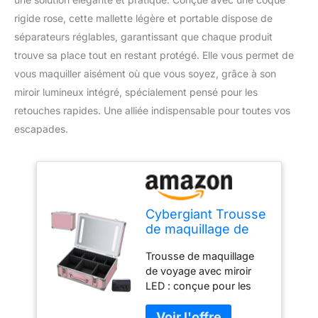
rigide rose, cette mallette légère et portable dispose de
séparateurs réglables, garantissant que chaque produit
trouve sa place tout en restant protégé. Elle vous permet de
vous maquiller aisément où que vous soyez, grâce à son
miroir lumineux intégré, spécialement pensé pour les
retouches rapides. Une alliée indispensable pour toutes vos
escapades.
Cybergiant Trousse
de maquillage de
voyage avec miroir
Trousse de maquillage
LED - Coque rigide
de voyage avec miroir
rose avec miroir -
LED : conçue pour les
Organisateur de
voyageurs fréquents,
maquillage portable
notre trousse de