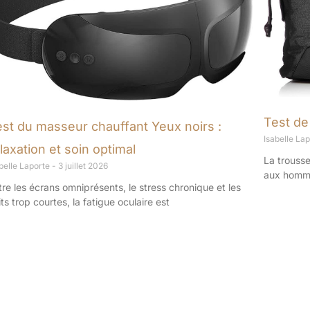
Test de
est du masseur chauffant Yeux noirs :
Isabelle La
laxation et soin optimal
La trousse
belle Laporte
3 juillet 2026
aux hommes
tre les écrans omniprésents, le stress chronique et les
its trop courtes, la fatigue oculaire est