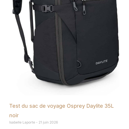
Test du sac de voyage Osprey Daylite 35L
noir
Isabelle Laporte
21 juin 2026