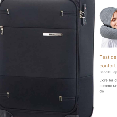
Test de
confort
Isabelle La
L’oreiller
comme une
de