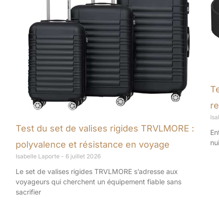
T
re
Isa
Test du set de valises rigides TRVLMORE :
En
nu
polyvalence et résistance en voyage
Isabelle Laporte
6 juillet 2026
Le set de valises rigides TRVLMORE s’adresse aux
voyageurs qui cherchent un équipement fiable sans
sacrifier