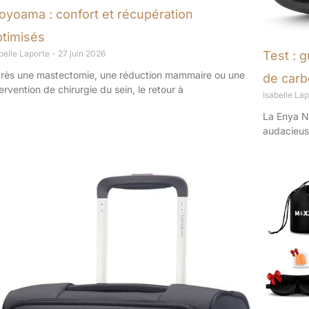
oyoama : confort et récupération
ptimisés
belle Laporte
27 juin 2026
Test : 
rès une mastectomie, une réduction mammaire ou une
de carb
tervention de chirurgie du sein, le retour à
Isabelle La
La Enya N
audacieuse