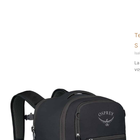
T
S 
Isa
La
vo